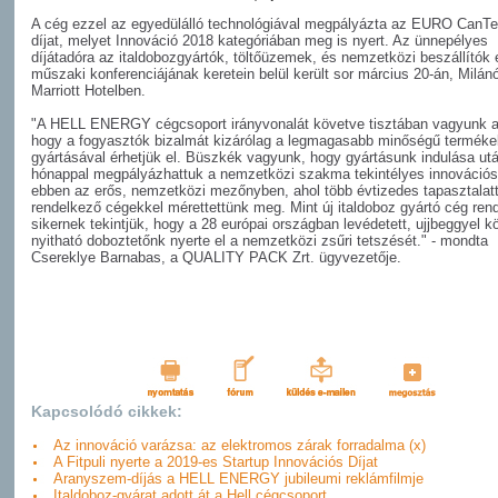
A cég ezzel az egyedülálló technológiával megpályázta az EURO CanT
díjat, melyet Innováció 2018 kategóriában meg is nyert. Az ünnepélyes
díjátadóra az italdobozgyártók, töltőüzemek, és nemzetközi beszállítók 
műszaki konferenciájának keretein belül került sor március 20-án, Milán
Marriott Hotelben.
"A HELL ENERGY cégcsoport irányvonalát követve tisztában vagyunk a
hogy a fogyasztók bizalmát kizárólag a legmagasabb minőségű terméke
gyártásával érhetjük el. Büszkék vagyunk, hogy gyártásunk indulása ut
hónappal megpályázhattuk a nemzetközi szakma tekintélyes innovációs 
ebben az erős, nemzetközi mezőnyben, ahol több évtizedes tapasztalatt
rendelkező cégekkel mérettettünk meg. Mint új italdoboz gyártó cég rend
sikernek tekintjük, hogy a 28 európai országban levédetett, ujjbeggyel 
nyitható doboztetőnk nyerte el a nemzetközi zsűri tetszését." - mondta
Csereklye Barnabas, a QUALITY PACK Zrt. ügyvezetője.
Kapcsolódó cikkek:
Az innováció varázsa: az elektromos zárak forradalma (x)
A Fitpuli nyerte a 2019-es Startup Innovációs Díjat
Aranyszem-díjás a HELL ENERGY jubileumi reklámfilmje
Italdoboz-gyárat adott át a Hell cégcsoport