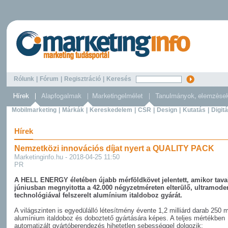
Rólunk
|
Fórum
|
Regisztráció
|
Keresés
Mobilmarketing
|
Márkák
|
Kereskedelem
|
CSR
|
Design
|
Kutatás
|
Digitá
Hírek
Nemzetközi innovációs díjat nyert a QUALITY PACK
Marketinginfo.hu - 2018-04-25 11:50
PR
A HELL ENERGY életében újabb mérföldkövet jelentett, amikor tava
júniusban megnyitotta a 42.000 négyzetméreten elterülő, ultramode
technológiával felszerelt alumínium italdoboz gyárát.
A világszinten is egyedülálló létesítmény évente 1,2 milliárd darab 250 m
alumínium italdoboz és doboztető gyártására képes. A teljes mértékben
automatizált gyártóberendezés hihetetlen sebességgel dolgozik;