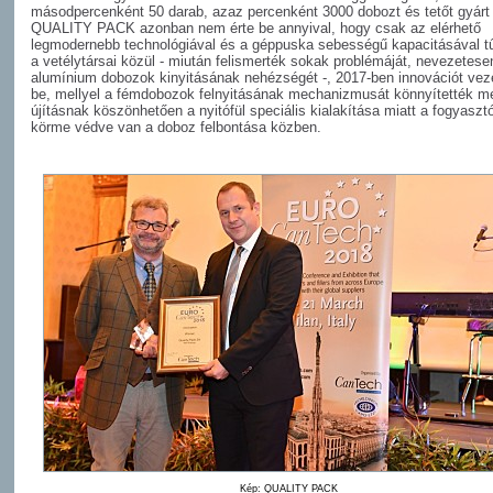
másodpercenként 50 darab, azaz percenként 3000 dobozt és tetőt gyárt 
QUALITY PACK azonban nem érte be annyival, hogy csak az elérhető
legmodernebb technológiával és a géppuska sebességű kapacitásával tű
a vetélytársai közül - miután felismerték sokak problémáját, nevezetese
alumínium dobozok kinyitásának nehézségét -, 2017-ben innovációt vez
be, mellyel a fémdobozok felnyitásának mechanizmusát könnyítették m
újításnak köszönhetően a nyitófül speciális kialakítása miatt a fogyasztó
körme védve van a doboz felbontása közben.
Kép: QUALITY PACK