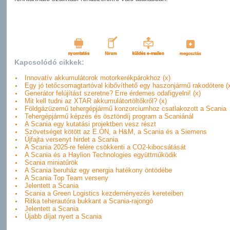
Kapcsolódó cikkek:
Innovatív akkumulátorok motorkerékpárokhoz (x)
Egy jó tetőcsomagtartóval kibővíthető egy haszonjármű rakodótere (
Generátor felújítást szeretne? Erre érdemes odafigyelni! (x)
Mit kell tudni az XTAR akkumulátortöltőkről? (x)
Földgázüzemű tehergépjármű konzorciumhoz csatlakozott a Scania
Tehergépjármű képzés és ösztöndíj program a Scaniánál
A Scania egy kutatási projektben vesz részt
Szövetséget kötött az E.ON, a H&M, a Scania és a Siemens
Újfajta versenyt hirdet a Scania
A Scania 2025-re felére csökkenti a CO2-kibocsátását
A Scania és a Haylion Technologies együttműködik
Scania miniatűrök
A Scania beruház egy energia hatékony öntödébe
A Scania Top Team verseny
Jelentett a Scania
Scania a Green Logistics kezdeményezés kereteiben
Ritka teherautóra bukkant a Scania-rajongó
Jelentett a Scania
Újabb díjat nyert a Scania