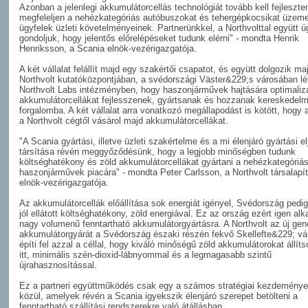
Azonban a jelenlegi akkumulátorcellás technológiát tovább kell fejleszte
megfeleljen a nehézkategóriás autóbuszokat és tehergépkocsikat üzeme
ügyfelek üzleti követelményeinek. Partnerünkkel, a Northvolttal együtt ú
gondoljuk, hogy jelentős előrelépéseket tudunk elérni" - mondta Henrik
Henriksson, a Scania elnök-vezérigazgatója.
A két vállalat felállít majd egy szakértői csapatot, és együtt dolgozik ma
Northvolt kutatóközpontjában, a svédországi Väster&
229;s városában lé
Northvolt Labs intézményben, hogy haszonjárművek hajtására optimalizá
akkumulátorcellákat fejlesszenek, gyártsanak és hozzanak kereskedelm
forgalomba. A két vállalat arra vonatkozó megállapodást is kötött, hogy 
a Northvolt cégtől vásárol majd akkumulátorcellákat.
"A Scania gyártási, illetve üzleti szakértelme és a mi élenjáró gyártási e
társítása révén meggyőződésünk, hogy a legjobb minőségben tudunk
költséghatékony és zöld akkumulátorcellákat gyártani a nehézkategóriá
haszonjárművek piacára" - mondta Peter Carlsson, a Northvolt társalapít
elnök-vezérigazgatója.
Az akkumulátorcellák előállítása sok energiát igényel, Svédország pedi
jól ellátott költséghatékony, zöld energiával. Ez az ország ezért igen al
nagy volumenű fenntartható akkumulátorgyártásra. A Northvolt az új gen
akkumulátorgyárát a Svédország északi részén fekvő Skellefte&
229; v
építi fel azzal a céllal, hogy kiváló minőségű zöld akkumulátorokat állíts
itt, minimális szén-dioxid-lábnyommal és a legmagasabb szintű
újrahasznosítással.
Ez a partneri együttműködés csak egy a számos stratégiai kezdemény
közül, amelyek révén a Scania igyekszik élenjáró szerepet betölteni a
fenntartható szállítási rendszerekre való átállásban.