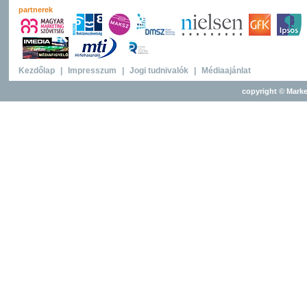
partnerek
Kezdőlap
|
Impresszum
|
Jogi tudnivalók
|
Médiaajánlat
copyright © Marke