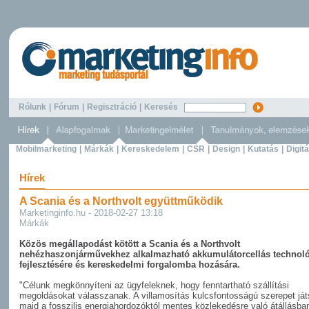
Rólunk
|
Fórum
|
Regisztráció
|
Keresés
Mobilmarketing
|
Márkák
|
Kereskedelem
|
CSR
|
Design
|
Kutatás
|
Digitá
Hírek
A Scania és a Northvolt együttműködik
Marketinginfo.hu - 2018-02-27 13:18
Márkák
Közös megállapodást kötött a Scania és a Northvolt
nehézhaszonjárművekhez alkalmazható akkumulátorcellás technol
fejlesztésére és kereskedelmi forgalomba hozására.
"Célunk megkönnyíteni az ügyfeleknek, hogy fenntartható szállítási
megoldásokat válasszanak. A villamosítás kulcsfontosságú szerepet ját
majd a fosszilis energiahordozóktól mentes közlekedésre való átállásba