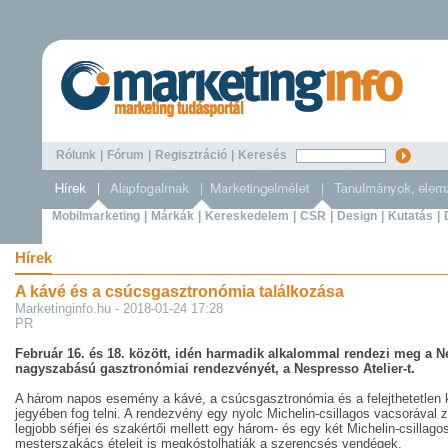
Rólunk
|
Fórum
|
Regisztráció
|
Keresés
Mobilmarketing
|
Márkák
|
Kereskedelem
|
CSR
|
Design
|
Kutatás
|
Hírek
A kávé és a csúcsgasztronómia találkozása
Marketinginfo.hu - 2018-01-24 17:28
PR
Február 16. és 18. között, idén harmadik alkalommal rendezi meg a 
nagyszabású gasztronómiai rendezvényét, a Nespresso Atelier-t.
A három napos esemény a kávé, a csúcsgasztronómia és a felejthetetlen 
jegyében fog telni. A rendezvény egy nyolc Michelin-csillagos vacsorával z
legjobb séfjei és szakértői mellett egy három- és egy két Michelin-csillago
mesterszakács ételeit is megkóstolhatják a szerencsés vendégek.