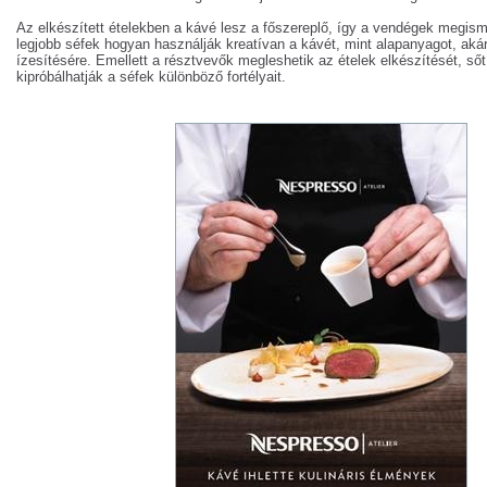
Az elkészített ételekben a kávé lesz a főszereplő, így a vendégek megism
legjobb séfek hogyan használják kreatívan a kávét, mint alapanyagot, akár
ízesítésére. Emellett a résztvevők megleshetik az ételek elkészítését, ső
kipróbálhatják a séfek különböző fortélyait.