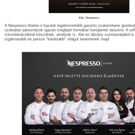
Kép: Nespresso
A Nespresso Atelier-n hazánk legelismertebb gasztro szakemberei gondosk
szokatlan párosítások igazán meglepő formában kerüljenek tányérra. A séf
ízkombinációkkal készülnek, amelyek íz, illat és látvány szempontjából is
izgalmasabb és persze "kávésabb" világot teremtenek majd.