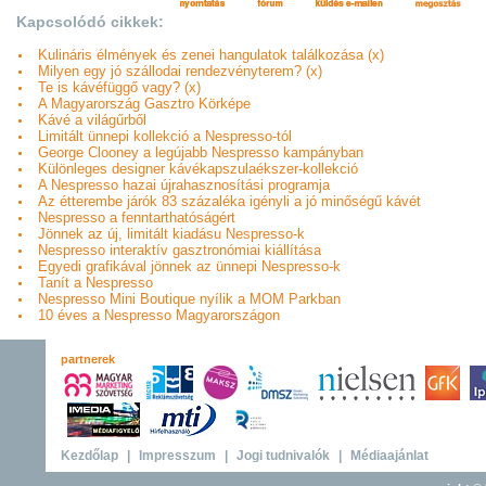
Kapcsolódó cikkek:
Kulináris élmények és zenei hangulatok találkozása (x)
Milyen egy jó szállodai rendezvényterem? (x)
Te is kávéfüggő vagy? (x)
A Magyarország Gasztro Körképe
Kávé a világűrből
Limitált ünnepi kollekció a Nespresso-tól
George Clooney a legújabb Nespresso kampányban
Különleges designer kávékapszulaékszer-kollekció
A Nespresso hazai újrahasznosítási programja
Az étterembe járók 83 százaléka igényli a jó minőségű kávét
Nespresso a fenntarthatóságért
Jönnek az új, limitált kiadásu Nespresso-k
Nespresso interaktív gasztronómiai kiállítása
Egyedi grafikával jönnek az ünnepi Nespresso-k
Tanít a Nespresso
Nespresso Mini Boutique nyílik a MOM Parkban
10 éves a Nespresso Magyarországon
partnerek
Kezdőlap
|
Impresszum
|
Jogi tudnivalók
|
Médiaajánlat