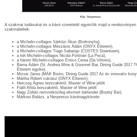
Kép: Nespresso
A szakmai tudásukat és a kávé szeretetét egyesítik majd a rendezvényen 
szakmabeliek:
a Michelin-csillagos Sárközi Ákos (Borkonyha),
a Michelin-csillagos Mészáros Ádám (ONYX Étterem),
a Michelin-csillagos Tiago Sabarigo (COSTES Downtown),
a két Michelin-csillagos Nicola Portinari (La Peca),
a három Michelin-csillagos Enrico Cerea (Da Vittorio),
Barna Ádám (St. Andrea Wine & Gourmet Bar, Dining Guide 2017 
Étterem egyike),
Mizsei János (MÁK Bistro, Dining Guide 2017 Az év innovatív kony
Mártha Róbert cukrász (ONYX Étterem),
Herczeg Ágnes borszakértő, Master of Wine jelölt
Fiáth Attila borszakértő, Master of Wine jelölt
Nagy Zoltán nemzetközileg elismert bártender (Boutiq' Bar),
Márkosi Balázs, a Nespresso kávénagykövete