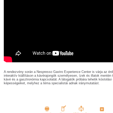
A rendezvény során a Nespresso Gastro Experience Center is várja az érd
interaktív kiállításon a kávérajongók személyesen, ízek és illatok mentén
kávé és a gasztronómia kapcsolatát. A látogatók próbára tehetik kóstolási
képességeiket, melyhez a téma specialistái adnak iránymutatást.