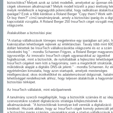
biztosítókra? Melyek azok az üzleti modellek, amelyeket az újonnan ér
cégek sikeresen alkalmaznak? Melyik modell közelít a piaci érettség fel
melyik rendelkezik a legnagyobb potenciállal, hogy radikálisan átalakíts
iparágat? Ezek a főbb kérdései a Roland Berger "Copy them? Work with
Or buy them?" című tanulmányának, amely a biztosítási iparág és a digit
kapcsolatát vizsgálta. A Roland Berger 250 InsurTech céget vizsgált me
világszerte.
Átalakulóban a biztosítási piac
"A startup vállalkozások tömeges megjelenése egy iparágban azt jelzi, 
kiaknázatlan lehetőségek rejlenek az értékláncban. Tavaly több mint 600 
dollárt fektettek be InsurTech vállalkozásokba világszerte és ez a szá
növekedni fog." - mondta Schannen Frigyes, a Roland Berger magyarors
ügyvezetője. Az innovatív InsurTech cégek ugyanazokkal az ügyekkel
foglalkoznak, mint a biztosítók, de nyitottabbak a fejlesztési lehetősége
InsurTech cégeket nem köti a hagyomány, sem a megörökölt struktúrák,
működésük alapját a digitális DNS-ük jelenti." - mondta Schannen. Az 
egyértelműen kimutatta, hogy azon startupok, amelyek mesterséges
intelligenciával, okos érzékelőkkel és adatelemzéssel dolgoznak, hatal
lehetőséggel rendelkeznek ahhoz, hogy teljesen átalakítsák a hagyomá
biztosítási térképet.
Az InsurTech vállalatok, mint edzőpartnerek
A tanulmány szerzői megállapítják, hogy a biztosítók számára itt az idej
szervezetükre szabott digitalizációs stratégia kifejlesztésének és
alkalmazásának. "A biztosítóknak komolyan kell venniük a digitalizáció
kérdését. Hiszünk abban, hogy az InsurTech cégek komoly potenciált je
a biztosítási iparág számára, ugyanakkor ezek a startup vállalkozások 