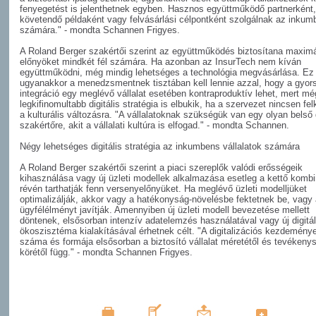
fenyegetést is jelenthetnek egyben. Hasznos együttműködő partnerként,
követendő példaként vagy felvásárlási célpontként szolgálnak az inku
számára." - mondta Schannen Frigyes.
A Roland Berger szakértői szerint az együttműködés biztosítana maximá
előnyöket mindkét fél számára. Ha azonban az InsurTech nem kíván
együttműködni, még mindig lehetséges a technológia megvásárlása. Ez
ugyanakkor a menedzsmentnek tisztában kell lennie azzal, hogy a gyor
integráció egy meglévő vállalat esetében kontraproduktív lehet, mert mé
legkifinomultabb digitális stratégia is elbukik, ha a szervezet nincsen fe
a kulturális változásra. "A vállalatoknak szükségük van egy olyan belső d
szakértőre, akit a vállalati kultúra is elfogad." - mondta Schannen.
Négy lehetséges digitális stratégia az inkumbens vállalatok számára
A Roland Berger szakértői szerint a piaci szereplők valódi erősségeik
kihasználása vagy új üzleti modellek alkalmazása esetleg a kettő kombi
révén tarthatják fenn versenyelőnyüket. Ha meglévő üzleti modelljüket
optimalizálják, akkor vagy a hatékonyság-növelésbe fektetnek be, vagy
ügyfélélményt javítják. Amennyiben új üzleti modell bevezetése mellett
döntenek, elsősorban intenzív adatelemzés használatával vagy új digitál
ökoszisztéma kialakításával érhetnek célt. "A digitalizációs kezdemén
száma és formája elsősorban a biztosító vállalat méretétől és tevékeny
körétől függ." - mondta Schannen Frigyes.