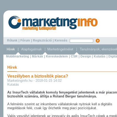
Rólunk
|
Fórum
|
Regisztráció
|
Keresés
Mobilmarketing
|
Márkák
|
Kereskedelem
|
CSR
|
Design
|
Kutatás
|
Digitá
Hírek
Veszélyben a biztosítók piaca?
Marketinginfo.hu - 2018-01-15 14:02
Kutatás
Az InsurTech vállalatok komoly fenyegetést jelentenek a már piacon
biztosítók számára, állítja a Roland Berger tanulmánya.
A felmérés szerint az inkumbens vállalatoknak nyitniuk kell a digitális
megoldások felé, csak így őrizhetik meg piaci pozíciójukat.
Valós veszélyt jelentenek az innovatív és agilis InsurTech cégek a meg