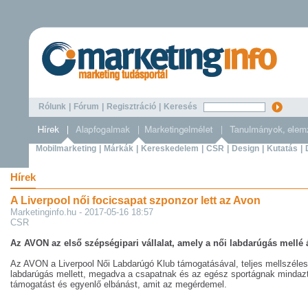
Rólunk
|
Fórum
|
Regisztráció
|
Keresés
Mobilmarketing
|
Márkák
|
Kereskedelem
|
CSR
|
Design
|
Kutatás
|
Hírek
A Liverpool női focicsapat szponzor lett az Avon
Marketinginfo.hu - 2017-05-16 18:57
CSR
Az AVON az első szépségipari vállalat, amely a női labdarúgás mellé á
Az AVON a Liverpool Női Labdarúgó Klub támogatásával, teljes mellszéless
labdarúgás mellett, megadva a csapatnak és az egész sportágnak mindazt
támogatást és egyenlő elbánást, amit az megérdemel.