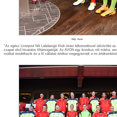
Kép: Avon
"Az egész Liverpool Női Labdarúgó Klub óriási lelkesedéssel üdvözölte az
csapat első hivatalos főtámogatóját. Az AVON egy ikonikus női márka, a
múlttal rendelkezik és a fő vállalati értékei megegyeznek a mi értékeinkkel