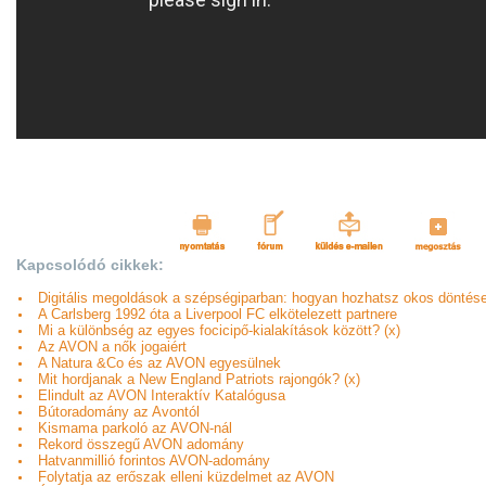
Kapcsolódó cikkek:
Digitális megoldások a szépségiparban: hogyan hozhatsz okos döntése
A Carlsberg 1992 óta a Liverpool FC elkötelezett partnere
Mi a különbség az egyes focicipő-kialakítások között? (x)
Az AVON a nők jogaiért
A Natura &Co és az AVON egyesülnek
Mit hordjanak a New England Patriots rajongók? (x)
Elindult az AVON Interaktív Katalógusa
Bútoradomány az Avontól
Kismama parkoló az AVON-nál
Rekord összegű AVON adomány
Hatvanmillió forintos AVON-adomány
Folytatja az erőszak elleni küzdelmet az AVON