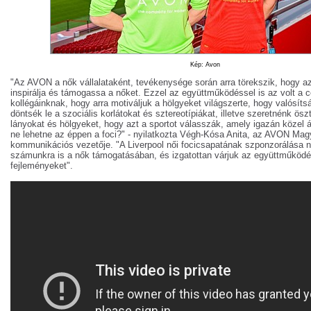
Kép: Avon
"Az AVON a nők vállalataként, tevékenysége során arra törekszik, hogy az
inspirálja és támogassa a nőket. Ezzel az együttműködéssel is az volt a c
kollégáinknak, hogy arra motiváljuk a hölgyeket világszerte, hogy valósí
döntsék le a szociális korlátokat és sztereotípiákat, illetve szeretnénk öszt
lányokat és hölgyeket, hogy azt a sportot válasszák, amely igazán közel á
ne lehetne az éppen a foci?" - nyilatkozta Végh-Kósa Anita, az AVON Ma
kommunikációs vezetője. "A Liverpool női focicsapatának szponzorálása na
számunkra is a nők támogatásában, és izgatottan várjuk az együttműködé
fejleményeket".