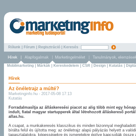
Rólunk
|
Fórum
|
Regisztráció
|
Keresés
Mobilmarketing
|
Márkák
|
Kereskedelem
|
CSR
|
Design
|
Kutatás
|
Digitá
Hírek
Az önéletrajz a múlté?
Marketinginfo.hu - 2017-05-08 17:13
Kutatás
Forradalmasítja az álláskeresési piacot az alig több mint egy hónap
indult, fiatal magyar startupperek által létrehozott álláskereső portál
allas.hu.
A csapat, a munkakeresés klasszikus és minden bizonnyal meghaladott
bírálta felül és újította meg: az önéletrajz alapú pályázás helyett a valódi
tapasztalatokra, képességekre és ismeretekre építve kapcsolják össze 