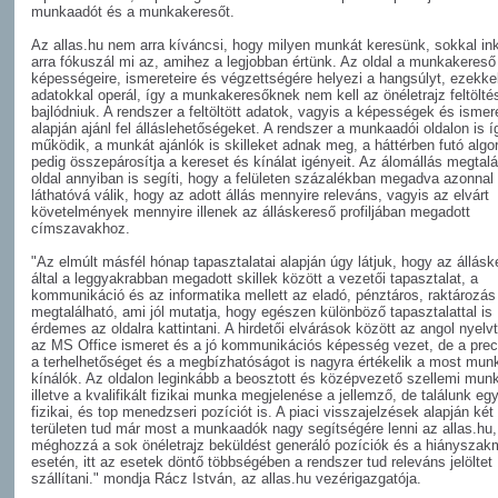
munkaadót és a munkakeresőt.
Az allas.hu nem arra kíváncsi, hogy milyen munkát keresünk, sokkal in
arra fókuszál mi az, amihez a legjobban értünk. Az oldal a munkakereső
képességeire, ismereteire és végzettségére helyezi a hangsúlyt, ezekke
adatokkal operál, így a munkakeresőknek nem kell az önéletrajz feltölté
bajlódniuk. A rendszer a feltöltött adatok, vagyis a képességek és ismer
alapján ajánl fel álláslehetőségeket. A rendszer a munkaadói oldalon is í
működik, a munkát ajánlók is skilleket adnak meg, a háttérben futó algo
pedig összepárosítja a kereset és kínálat igényeit. Az álomállás megtalá
oldal annyiban is segíti, hogy a felületen százalékban megadva azonnal
láthatóvá válik, hogy az adott állás mennyire releváns, vagyis az elvárt
követelmények mennyire illenek az álláskereső profiljában megadott
címszavakhoz.
"Az elmúlt másfél hónap tapasztalatai alapján úgy látjuk, hogy az állás
által a leggyakrabban megadott skillek között a vezetői tapasztalat, a
kommunikáció és az informatika mellett az eladó, pénztáros, raktározás
megtalálható, ami jól mutatja, hogy egészen különböző tapasztalattal is
érdemes az oldalra kattintani. A hirdetői elvárások között az angol nyelv
az MS Office ismeret és a jó kommunikációs képesség vezet, de a preci
a terhelhetőséget és a megbízhatóságot is nagyra értékelik a most mun
kínálók. Az oldalon leginkább a beosztott és középvezető szellemi mun
illetve a kvalifikált fizikai munka megjelenése a jellemző, de találunk eg
fizikai, és top menedzseri pozíciót is. A piaci visszajelzések alapján két
területen tud már most a munkaadók nagy segítségére lenni az allas.hu,
méghozzá a sok önéletrajz beküldést generáló pozíciók és a hiánysza
esetén, itt az esetek döntő többségében a rendszer tud releváns jelöltet
szállítani." mondja Rácz István, az allas.hu vezérigazgatója.