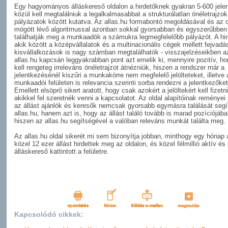
Egy hagyományos álláskereső oldalon a hirdetőknek gyakran 5-600 jele
közül kell megtalálniuk a legalkalmasabbat a strukturálatlan önéletrajzok
pályázatok között kutatva. Az allas.hu formabontó megoldásával és az o
mögött lévő algoritmussal azonban sokkal gyorsabban és egyszerűbben
találhatják meg a munkaadók a számukra legmegfelelőbb pályázót. A hir
akik között a középvállalatok és a multinacionális cégek mellett fejvad
kisvállalkozások is nagy számban megtalálhatók - visszajelzéseikben a
allas.hu kapcsán leggyakrabban pont azt emelik ki, mennyire pozitív, h
kell rengeteg irreleváns önéletrajzot átnézniük, hiszen a rendszer már a
jelentkezésénél kiszűri a munkakörre nem megfelelő jelölteteket, illetve 
munkaadói felületen is relevancia szerinti sorba rendezni a jelentkezőket
Emellett elsöprő sikert aratott, hogy csak azokért a jelöltekért kell fizetn
akikkel fel szeretnék venni a kapcsolatot. Az oldal alapítóinak reményei 
az állást ajánlók és keresők nemcsak gyorsabb egymásra találását segít
allas.hu, hanem azt is, hogy az állást találó tovább is marad pozíciójába
hiszen az allas.hu segítségével a valóban releváns munkát találta meg.
Az allas.hu oldal sikerét mi sem bizonyítja jobban, minthogy egy hónap a
közel 12 ezer állást hirdettek meg az oldalon, és közel félmillió aktív és
álláskereső kattintott a felületre.
Kapcsolódó cikkek: