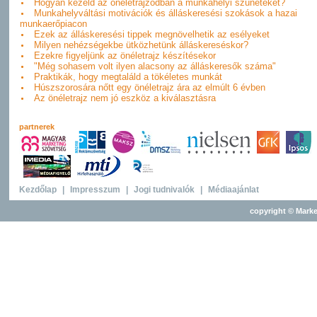
Hogyan kezeld az önéletrajzodban a munkahelyi szüneteket?
Munkahelyváltási motivációk és álláskeresési szokások a hazai
munkaerőpiacon
Ezek az álláskeresési tippek megnövelhetik az esélyeket
Milyen nehézségekbe ütközhetünk álláskereséskor?
Ezekre figyeljünk az önéletrajz készítésekor
"Még sohasem volt ilyen alacsony az álláskeresők száma"
Praktikák, hogy megtaláld a tökéletes munkát
Húszszorosára nőtt egy önéletrajz ára az elmúlt 6 évben
Az önéletrajz nem jó eszköz a kiválasztásra
partnerek
Kezdőlap
|
Impresszum
|
Jogi tudnivalók
|
Médiaajánlat
copyright © Marke