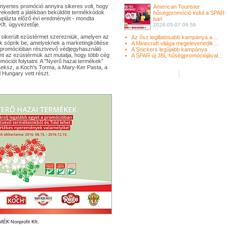
nyertes promóció annyira sikeres volt, hogy
American Tourister
ekedett a játékban beküldött termékkódok
hűségpromóció indul a SPAR-
plázta előző évi eredményét - mondta
ban
t. ügyvezetője.
2026-05-07 09:59
n sikerült ezüstérmet szerezniük, amelyen az
Az ősz legillatosabb kampánya a ...
tok söprik be, amelyeknek a marketingköltése
A Minecraft világa megelevenedik...
e a promócióban résztvevő védjegyhasználó
A Snickers legújabb kampánya
nt az ezüstérmük azt mutatja, hogy több cég
A SPAR új JBL hűségpromóciójával...
móciót folytatni. A "Nyerő hazai termékek"
eksz, a Koch's Torma, a Mary-Ker Pasta, a
 Hungary vett részt.
K Nonprofit Kft.