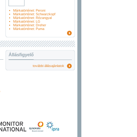
Márkatörténet: Peroni
Márkatörténet: Schwarzkopf
Márkatörténet: Rézangyal
Márkatörténet: LG
Márkatörténet: Dreher
Márkatörténet: Puma
Állásfigyelő
további állásajánlatok