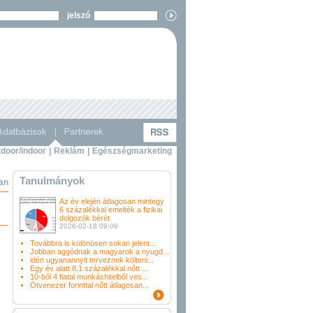
jelszó
door/indoor
|
Reklám
|
Egészségmarketing
Tanulmányok
ban
Az év elején átlagosan mintegy
6 százalékkal emelték a fizikai
dolgozók bérét
2026-02-18 09:09
Továbbra is különösen sokan jelent...
Jobban aggódnak a magyarok a nyugd...
idén ugyanannyit terveznek költeni...
Egy év alatt 8,1 százalékkal nőtt ...
10-ből 4 fiatal munkáshitelből ves...
Ötvenezer forinttal nőtt átlagosan...