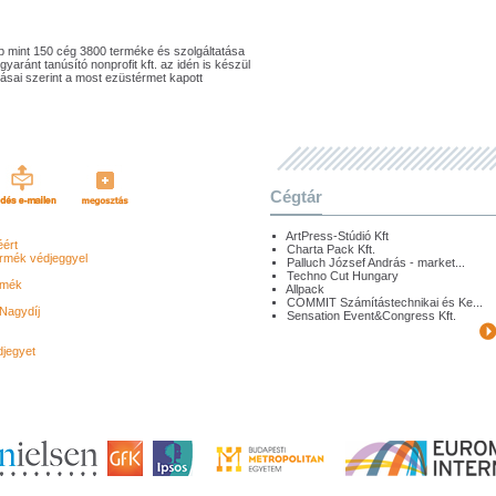
 mint 150 cég 3800 terméke és szolgáltatása
yaránt tanúsító nonprofit kft. az idén is készül
sai szerint a most ezüstérmet kapott
Cégtár
ArtPress-Stúdió Kft
ért
Charta Pack Kft.
rmék védjeggyel
Palluch József András - market...
Techno Cut Hungary
rmék
Allpack
COMMIT Számítástechnikai és Ke...
Nagydíj
Sensation Event&Congress Kft.
jegyet