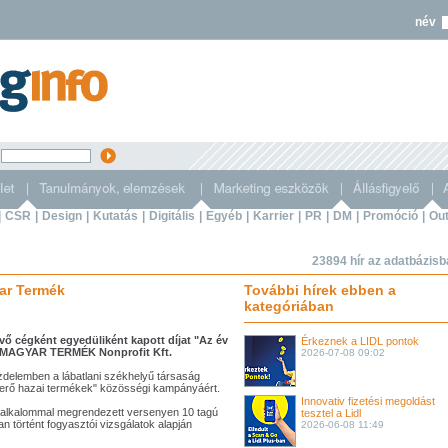
név
s
|
CSR
|
Design
|
Kutatás
|
Digitális
|
Egyéb
|
Karrier
|
PR
|
DM
|
Promóció
|
Out
23894 hír az adatbázis
yar Termék
További hírek ebben a
kategóriában
vő cégként egyedüliként kapott díjat "Az év
Érkeznek a LIDL pontok
a MAGYAR TERMÉK Nonprofit Kft.
2026-07-08 09:02
üzdelemben a lábatlani székhelyű társaság
yerő hazai termékek" közösségi kampányáért.
Innovativ fizetési megoldást
 alkalommal megrendezett versenyen 10 tagú
tesztel a Lidl
 történt fogyasztói vizsgálatok alapján
2026-06-08 11:49