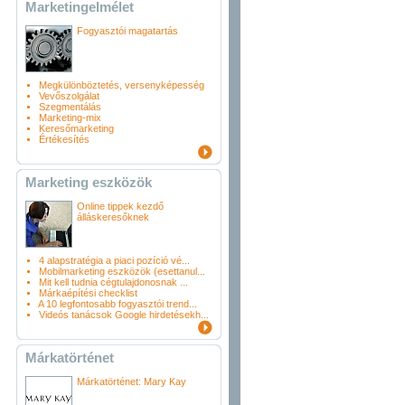
Marketingelmélet
Fogyasztói magatartás
Megkülönböztetés, versenyképesség
Vevőszolgálat
Szegmentálás
Marketing-mix
Keresőmarketing
Értékesítés
Marketing eszközök
Online tippek kezdő
álláskeresőknek
4 alapstratégia a piaci pozíció vé...
Mobilmarketing eszközök (esettanul...
Mit kell tudnia cégtulajdonosnak ...
Márkaépítési checklist
A 10 legfontosabb fogyasztói trend...
Videós tanácsok Google hirdetésekh...
Márkatörténet
Márkatörténet: Mary Kay