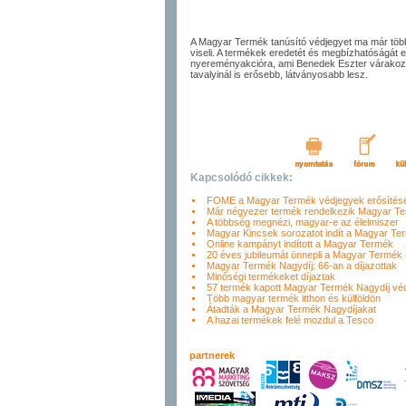
A Magyar Termék tanúsító védjegyet ma már több
viseli. A termékek eredetét és megbízhatóságát eg
nyereményakcióra, ami Benedek Eszter várakozá
tavalyinál is erősebb, látványosabb lesz.
Kapcsolódó cikkek:
FOME a Magyar Termék védjegyek erősítésé
Már négyezer termék rendelkezik Magyar Te
A többség megnézi, magyar-e az élelmiszer
Magyar Kincsek sorozatot indít a Magyar Te
Online kampányt indított a Magyar Termék
20 éves jubileumát ünnepli a Magyar Termék 
Magyar Termék Nagydíj: 66-an a díjazottak
Minőségi termékeket díjaztak
57 termék kapott Magyar Termék Nagydíj véd
Több magyar termék itthon és külföldön
Átadták a Magyar Termék Nagydíjakat
A hazai termékek felé mozdul a Tesco
partnerek