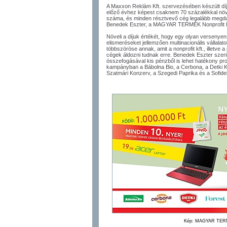
A Maxxon Reklám Kft. szervezésében készült díj
előző évhez képest csaknem 70 százalékkal növ
száma, és minden résztvevő cég legalább megdu
Benedek Eszter, a MAGYAR TERMÉK Nonprofit Kf
Növeli a díjuk értékét, hogy egy olyan versenye
elismeréseket jellemzően multinacionális vállala
többszöröse annak, amit a nonprofit kft., illetv
cégek áldozni tudnak erre. Benedek Eszter szeri
összefogásával kis pénzből is lehet hatékony pro
kampányban a Bábolna Bio, a Cerbona, a Detki K
Szatmári Konzerv, a Szegedi Paprika és a Sofidel
Kép: MAGYAR TERMÉ