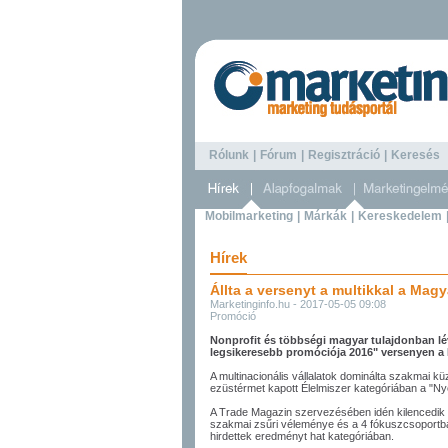
Rólunk
|
Fórum
|
Regisztráció
|
Keresé
Mobilmarketing
|
Márkák
|
Kereskedelem
Hírek
Állta a versenyt a multikkal a Mag
Marketinginfo.hu - 2017-05-05 09:08
Promóció
Nonprofit és többségi magyar tulajdonban lé
legsikeresebb promóciója 2016" versenyen 
A multinacionális vállalatok dominálta szakmai k
ezüstérmet kapott Élelmiszer kategóriában a "N
A Trade Magazin szervezésében idén kilencedik
szakmai zsűri véleménye és a 4 fókuszcsoportban
hirdettek eredményt hat kategóriában.