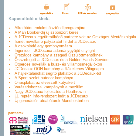
Kapcsolódó cikkek:
Alkotótárs irodalmi ösztöndíjprogramjára
A Man Booker-díj új szponzort keres
A JCDecaux együttműködő partnere volt az Országos Mentőszolgála
Ismét novellaíró pályázatot hirdet a JCDecaux
A csokoládé egy gombnyomásra
Ingenico – JCDecaux adománygyűjtő citylight
Országos kampány a szegedi újszülöttmentőknek
Összefogott a JCDecaux és a Golden Hands Service
Ötperces novellák a busz- és villamosmegállókon
JCDecaux OOH kampány a Rákellenes Világnapra
A hajléktalanokat segítő plakátok a JCDecaux-tól
A Sport szelet outdoor kampánya
Óriásplakát az elveszett kutyákért
Varázsdobozzal kampányolt a mozifilm
Nagy JCDecaux fejlesztés a Heathrow-n
Új, reptéri info-rendszert indít a JCDecaux
Új generációs utcabútorok Manchesterben
partnerek