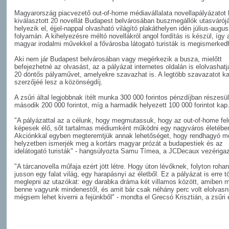
Magyarország piacvezető out-of-home médiavállalata novellapályázatot h
kiválasztott 20 novellát Budapest belvárosában buszmegállók utasvárój
helyezik el, éjjel-nappal olvasható világító plakáthelyen idén július-augu
folyamán. A kihelyezésre méltó novellákról angol fordítás is készül, így 
magyar irodalmi művekkel a fővárosba látogató turisták is megismerked
Aki nem jár Budapest belvárosában vagy megérkezik a busza, mielőtt
befejezhetné az olvasást, az a pályázat internetes oldalán is elolvashat
20 döntős pályaművet, amelyekre szavazhat is. A legtöbb szavazatot ka
szerzőjéé lesz a közönségdíj.
A zsűri által legjobbnak ítélt munka 300 000 forintos pénzdíjban részesül
második 200 000 forintot, míg a harmadik helyezett 100 000 forintot kap
"A pályázattal az a célunk, hogy megmutassuk, hogy az out-of-home felü
képesek élő, sőt tartalmas médiumként működni egy nagyváros életébe
Akciónkkal egyben megteremtjük annak lehetőséget, hogy rendhagyó m
helyzetben ismerjék meg a kortárs magyar prózát a budapestiek és az
idelátogató turisták" - hangsúlyozta Samu Tímea, a JCDecaux vezérigaz
"A tárcanovella műfaja ezért jött létre. Hogy úton lévőknek, folyton roh
jusson egy falat világ, egy harapásnyi az életből. Ez a pályázat is erre t
meglepni az utazókat: egy darabka dráma két villamos között, amiben 
benne vagyunk mindenestől, és amit bár csak néhány perc volt elolvasni
mégsem lehet kiverni a fejünkből" - mondta el Grecsó Krisztián, a zsűri 