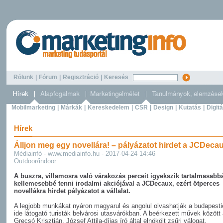
Rólunk
|
Fórum
|
Regisztráció
|
Keresés
Mobilmarketing
|
Márkák
|
Kereskedelem
|
CSR
|
Design
|
Kutatás
|
Digitá
Hírek
Álljon meg egy novellára! – pályázatot hirdet a JCDeca
Médiainfó - www.mediainfo.hu - 2017-04-24 14:46
Outdoor/indoor
A buszra, villamosra való várakozás perceit igyekszik tartalmasabb
kellemesebbé tenni irodalmi akciójával a JCDecaux, ezért ötperces
novellákra hirdet pályázatot a vállalat.
A legjobb munkákat nyáron magyarul és angolul olvashatják a budapesti
ide látogató turisták belvárosi utasvárókban. A beérkezett művek között
Grecsó Krisztián, József Attila-díjas író által elnökölt zsűri válogat.