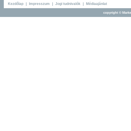
Kezdőlap
|
Impresszum
|
Jogi tudnivalók
|
Médiaajánlat
copyright © Marke