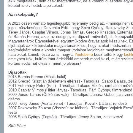
akik megtalálták, nem csak megtarthatták, de a korábbi díjazottak egy-
kötetét is elvihették a polcokról.
Az iskolapadig?
A 2013 őszén várható legeslegújabb fejlemény pedig az, - mondja nem k
jogos büszkeséggel Drevenka Edit - hogy Spiró György, Rakovszky Zsu
Térey János, Csaplár Vilmos, Jónás Tamás, Grecsó Krisztián, Esterház
és Barnás Ferenc, azaz az eddigi nyolc díjazott műveiből, ill. életrajzaik
Magyartanárok Egyesületével együttműködve óravázlatok készülnek. E
eljuttatjuk az középiskolai magyartanárokhoz, hogy azokat módszertani
segítségként adva a kortárs magyar irodalom legjobbjait megismertessé
fiatalokkal. Ennek része az is, hogy a
Youtube-ra
készítettünk egy
kisfi
amelyben írók, kultúra iránt érdeklődő emberek mondják el, miért szeret
kortárs irodalmat olvasni, miért jó olvasni?
Díjazottak:
2013 Barnás Ferenc (Másik halál)
2012 Grecsó Krisztián (Mellettem elférsz) - Társdíjas: Szabó Balázs, z
2011 Esterházy Péter (Esti) - Társdíjas: Lukács Miklós, cimbalom művé
2010 Csaplár Vilmos (Hitler lánya) - Társdíjas: Pálfi György, filmrendező
2009 Jónás Tamás (Önkéntes vak) - Társdíjas: Juhász Gábor, jazz zen
gitáros
2008 Térey János (Asztalizene) - Társdíjas: Kovalik Balázs, rendező
2007 Rakovszky Zsuzsa (Visszaút az időben) - Társdíjas: Vojnich Erzsé
festő
2006 Spiró György (Fogság) - Társdíjas: Jeney Zoltán, zeneszerző
Bíró Péter