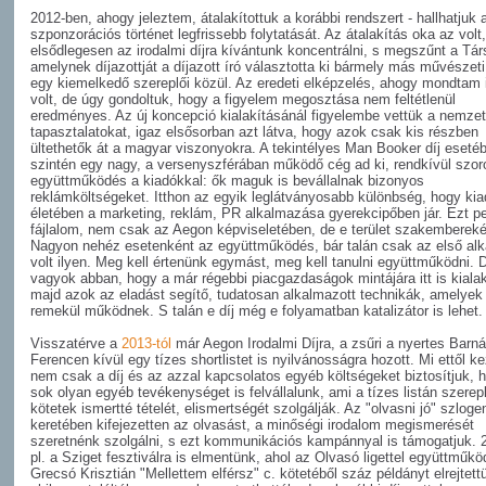
2012-ben, ahogy jeleztem, átalakítottuk a korábbi rendszert - hallhatjuk 
szponzorációs történet legfrissebb folytatását. Az átalakítás oka az volt
elsődlegesen az irodalmi díjra kívántunk koncentrálni, s megszűnt a Társ
amelynek díjazottját a díjazott író választotta ki bármely más művészeti
egy kiemelkedő szereplői közül. Az eredeti elképzelés, ahogy mondtam i
volt, de úgy gondoltuk, hogy a figyelem megosztása nem feltétlenül
eredményes. Az új koncepció kialakításánál figyelembe vettük a nemzet
tapasztalatokat, igaz elsősorban azt látva, hogy azok csak kis részben
ültethetők át a magyar viszonyokra. A tekintélyes Man Booker díj eseté
szintén egy nagy, a versenyszférában működő cég ad ki, rendkívül szor
együttműködés a kiadókkal: ők maguk is bevállalnak bizonyos
reklámköltségeket. Itthon az egyik leglátványosabb különbség, hogy ki
életében a marketing, reklám, PR alkalmazása gyerekcipőben jár. Ezt p
fájlalom, nem csak az Aegon képviseletében, de e terület szakemberekén
Nagyon nehéz esetenként az együttműködés, bár talán csak az első al
volt ilyen. Meg kell értenünk egymást, meg kell tanulni együttműködni. 
vagyok abban, hogy a már régebbi piacgazdaságok mintájára itt is kiala
majd azok az eladást segítő, tudatosan alkalmazott technikák, amelyek 
remekül működnek. S talán e díj még e folyamatban katalizátor is lehet.
Visszatérve a
2013-tól
már Aegon Irodalmi Díjra, a zsűri a nyertes Barn
Ferencen kívül egy tízes shortlistet is nyilvánosságra hozott. Mi ettől k
nem csak a díj és az azzal kapcsolatos egyéb költségeket biztosítjuk,
sok olyan egyéb tevékenységet is felvállalunk, ami a tízes listán szerep
kötetek ismertté tételét, elismertségét szolgálják. Az "olvasni jó" szlog
keretében kifejezetten az olvasást, a minőségi irodalom megismerését
szeretnénk szolgálni, s ezt kommunikációs kampánnyal is támogatjuk. 
pl. a Sziget fesztiválra is elmentünk, ahol az Olvasó ligettel együttműkö
Grecsó Krisztián "Mellettem elférsz" c. kötetéből száz példányt elrejtett