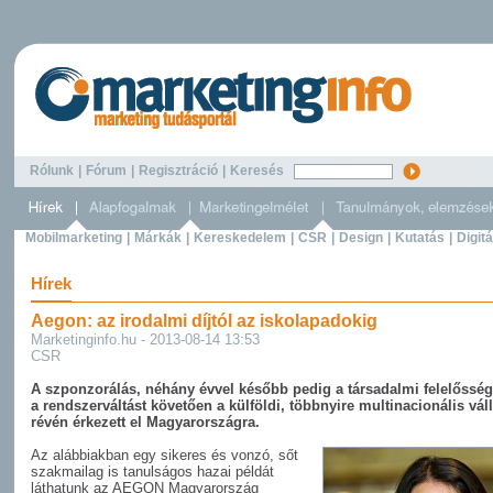
Rólunk
|
Fórum
|
Regisztráció
|
Keresés
Mobilmarketing
|
Márkák
|
Kereskedelem
|
CSR
|
Design
|
Kutatás
|
Digitá
Hírek
Aegon: az irodalmi díjtól az iskolapadokig
Marketinginfo.hu - 2013-08-14 13:53
CSR
A szponzorálás, néhány évvel később pedig a társadalmi felelősség
a rendszerváltást követően a külföldi, többnyire multinacionális vál
révén érkezett el Magyarországra.
Az alábbiakban egy sikeres és vonzó, sőt
szakmailag is tanulságos hazai példát
láthatunk az AEGON Magyarország