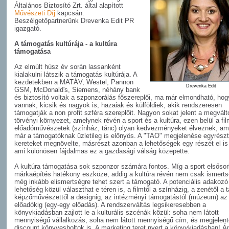
Általános Biztosító Zrt. által alapított
Művészeti Díj
kapcsán.
Beszélgetőpartnerünk Drevenka Edit PR
igazgató.
A támogatás kultúrája - a kultúra
támogatása
Az elmúlt húsz év során lassanként
kialakulni látszik a támogatás kultúrája. A
kezdetekben a MATÁV, Westel, Pannon
Drevenka Edit
GSM, McDonald's, Siemens, néhány bank
és biztosító voltak a szponzorálás főszereplői, ma már elmondható, ho
vannak, kicsik és nagyok is, hazaiak és külföldiek, akik rendszeresen
támogatják a non profit szféra szereplőit. Nagyon sokat jelent a megvált
törvényi környezet, amelynek révén a sport és a kultúra, ezen belül a fi
előadóművészetek (színház, tánc) olyan kedvezményeket élveznek, am
már a támogatóknak üzletileg is előnyös. A "TAO" megjelenése egyrészt
kereteket megnövelte, másrészt azonban a lehetőségek egy részét el is 
ami különösen fájdalmas ez a gazdasági válság közepette.
A kultúra támogatása sok szponzor számára fontos. Míg a sport elsőso
márkaépítés hatékony eszköze, addig a kultúra révén nem csak ismerts
még inkább elismertségre tehet szert a támogató. A potenciális adakozó
lehetőség közül választhat e téren is, a filmtől a színházig, a zenétől a t
képzőművészettől a designig, az intézményi támogatástól (múzeum) az
előadókig (egy-egy előadás). A rendszerváltás legsikeresebben a
könyvkiadásban zajlott le a kulturális szcénák közül: soha nem látott
mennyiségű vállalkozás, soha nem látott mennyiségű cím, és megjelent
discount könyvesboltok is. A marketing teret nyert a könyvkiadásban! 