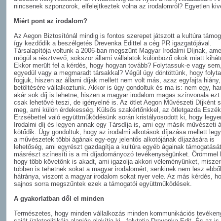
nincsenek szponzorok, elfelejtkeztek volna az irodalomról? Egyetlen kivét
Miért pont az irodalom?
Az Aegon Biztosítónál mindig is fontos szerepet játszott a kultúra támog
így kezdődik a beszélgetés Drevenka Edittel a cég PR igazgatójával.
Társalapítója voltunk a 2006-ban megszűnt Magyar Irodalmi Díjnak, ame
mögül a résztvevő, sokszor állami vállalatok különböző okok miatt kihátr
Ekkor merült fel a kérdés, hogy hogyan tovább? Folytassuk-e vagy sem
egyedül vagy a megmaradt társakkal? Végül úgy döntöttünk, hogy folyta
fogjuk, hiszen az állami díjak mellett nem volt más, azaz egyfajta hiány,
betöltésére vállalkoztunk. Akkor is úgy gondoltuk és ma is: nem egy, h
akár sok díj is lehetne, hiszen a magyar irodalom magas színvonala ez
csak lehetővé teszi, de igényelné is. Az ötlet Aegon Művészeti Díjként s
meg, ami külön érdekesség. Külsős szakértőnkkel, az ötletgazda Eszék
Erzsébettel való együttműködésünk során kristályosodott ki, hogy legye
Irodalmi díj és legyen annak egy Társdíja is, ami egy másik művészeti 
kötődik. Úgy gondoltuk, hogy az irodalmi alkotások díjazása mellett leg
a művészetek többi ágának egy-egy jelentős alkotójának díjazására is
lehetőség, ami egyrészt gazdagítja a kultúra egyéb ágainak támogatását
másrészt színesíti is a mi díjadományozó tevékenységünket. Örömmel lá
hogy több követőnk is akadt, ami igazolja akkori véleményünket, miszer
többen is tehetnek sokat a magyar irodalomért, senkinek nem lesz ebbő
hátránya, viszont a magyar irodalom sokat nyer vele. Az más kérdés, h
sajnos sorra megszűntek ezek a támogatói együttműködések.
A gyakorlatban dől el minden
Természetes, hogy minden vállalkozás minden kommunikációs tevéken
saját üzletpolitikája alapján alakítja ki - folytatja Drevenka Edit. És az is