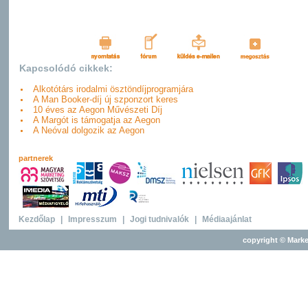
Kapcsolódó cikkek:
Alkotótárs irodalmi ösztöndíjprogramjára
A Man Booker-díj új szponzort keres
10 éves az Aegon Művészeti Díj
A Margót is támogatja az Aegon
A Neóval dolgozik az Aegon
partnerek
Kezdőlap
|
Impresszum
|
Jogi tudnivalók
|
Médiaajánlat
copyright © Marke