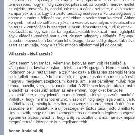
természetes, hogy mindig szerepet játszanak az objektív mércék mellet
szubjektív tényezők is, gondoljunk csak a cégek színeire, a kiválasztott
kampányokra, stb. Egy biztosító társaság esetében a kultúra segítése jól 
ahhoz a humánus felfogáshoz, ami ebben a szakmában kötelező. Abban
könyvek mellett döntöttünk, nyilván a vezetők személyes elkötelezettsé
ha tetszik vonzódása is szerepet játszott. Hozzáteszem, tudjuk ennek
kockázatát is: egy színház támogatása kisebb kockázat, mert legfeljeb
egyik előadás kevésbé arat sikert, de nem mindegyik előadás. Egy-egy 
esetében kevesebb a korrekció lehetősége, de az eddigi díjazottak névs
azért azt mutatja, hogy a zsűrik minden alkalommal jól dolgoztak.
Választás - kiválasztás?
Soha semmilyen tanács, vélemény, befolyás nem volt részünkről a
válogatásban, kiválasztásban - folytatja a PR igazgató. Nem szabtuk m
irodalmon belüli műfajt sem, a zsűrinek csak a kiírásban szereplő feltét
belül kellett maradni. A keret ma élő, magyar szerzőnek a megelőző évb
magyarul megjelent szépirodalmi kötete, ami lehet bármilyen műfaj: regé
dráma, novella, vers, azaz nincs korlát. A 2012-ben lezajlott átalakítást
a kiadók az "előzsűrik" abban az értelemben, hogy őket kértük fel
javaslattételre, amely jelentősen megkönnyíti a tényleges zsűri munkájá
Vállaltuk, hogy mi máshoz értünk, viszont mindig nagy izgalommal várt
zsűritől kapott, mindig kötelezően konszenzusos eredményt. A döntés a
szakmáé, a mi feladatunk a díj összegének biztosítása (nettó 3 millió for
Úgy hisszük, hogy ez a munkamegosztás nem csak a legtisztességese
egyben ez biztosítja azt is, hogy a díj változatlanul a ma már sok népsz
megmérettetés közepette is a legelismertebb.
Aegon Irodalmi díj