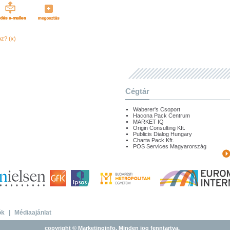
oz? (x)
Cégtár
Waberer's Csoport
Hacona Pack Centrum
MARKET IQ
Origin Consulting Kft.
Publicis Dialog Hungary
Charta Pack Kft.
POS Services Magyarország
ók
|
Médiaajánlat
copyright © Marketinginfo. Minden jog fenntartva.