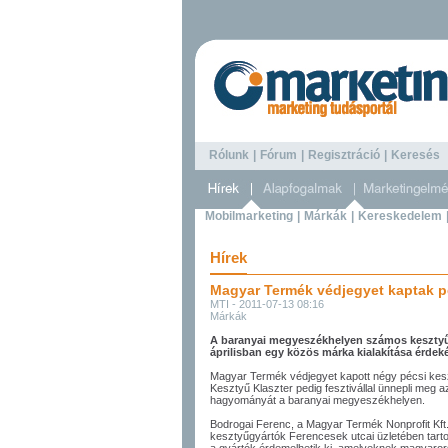
Rólunk
|
Fórum
|
Regisztráció
|
Keresé
Mobilmarketing
|
Márkák
|
Kereskedelem
Hírek
Magyar Termék védjegyet kaptak p
MTI - 2011-07-13 08:16
Márkák
A baranyai megyeszékhelyen számos kesztyűg
áprilisban egy közös márka kialakítása érdek
Magyar Termék védjegyet kapott négy pécsi kesz
Kesztyű Klaszter pedig fesztivállal ünnepli meg
hagyományát a baranyai megyeszékhelyen.
Bodrogai Ferenc, a Magyar Termék Nonprofit Kft.
kesztyűgyártók Ferencesek utcai üzletében tartot