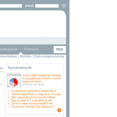
jelszó
door/indoor
|
Reklám
|
Egészségmarketing
Tanulmányok
ban
Az év elején átlagosan mintegy
6 százalékkal emelték a fizikai
dolgozók bérét
2026-02-18 09:09
Továbbra is különösen sokan jelent...
Jobban aggódnak a magyarok a nyugd...
idén ugyanannyit terveznek költeni...
Egy év alatt 8,1 százalékkal nőtt ...
10-ből 4 fiatal munkáshitelből ves...
Ötvenezer forinttal nőtt átlagosan...