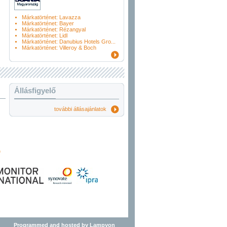
Márkatörténet: Lavazza
Márkatörténet: Bayer
Márkatörténet: Rézangyal
Márkatörténet: Lidl
Márkatörténet: Danubius Hotels Gro...
Márkatörténet: Villeroy & Boch
Állásfigyelő
további állásajánlatok
Programmed and hosted by Lampyon