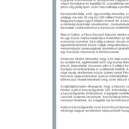
a gyártók érdemelhetik ki, amelyeknek magyarorsz
végső formájukat és legalább 51 százalékban bel
pécsi cég pedig ilyen, ezért használhatja a jövő
Kecskeméti Attila, a kft. ügyvezetője elmondta: a
védjegy ma már 26 cég évi 100 milliárd forint ért
Magyarországon egyre többen ismerik fel: a haza
a minőségi árukínálat növeléséhez, munkahelyek 
útvonalak csökkentésével a környezet védelméh
Marczi Gábor, a Pécsi Kesztyű Klaszter elnöke 
és egy közös márka kialakítása érdekében az idén á
szervezet szeretné, ha a világ számos részén 
együttműködnének közös céljaik megvalósítása
mesterképzés tananyagának átvételével újraind
egy kesztyűs múzeumot is létrehozzanak.
A klaszter elnöke elmondta, hogy a tíz tagú sze
és további két, tagfelvételét kérő cég évente félm
készít, árbevételük összesen eléri a 3 milliárd fo
Európán kívül Amerikába is szállítanak belőlük.
cége tavaly októberben közös üzletet nyitott Péc
kesztyűs hagyományokat. A pécsi márkaboltban k
bőrkesztyű modell tekinthető meg, ezek először it
A sajtótájékoztatón elhangzott, hogy a klaszter
rendez a pécsi kesztyűgyártás 150. évfordulója
a kesztyűgyártás történetével, a legújabb modell
Lesznek szakmai versenyek, kesztyűdivat-bemut
versenyt hirdetnek, és a legjobb hat tervből kesz
A pécsi kesztyűgyártók ezen kívül ősszel bemut
minőségi magyar termékeket népszerűsítő Hung