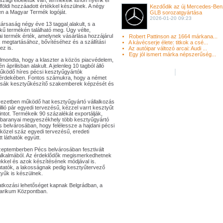
ági előéletük van, termékeik itthon nyerik el
földi hozzáadott értékkel készülnek. A négy
Kezdődik az új Mercedes-Ben
ben a Magyar Termék logóját.
GLB sorozatgyártása
2026-01-20 09:23
 társaság négy éve 13 taggal alakult, s a
ékű termékén található meg. Úgy vélte,
i termék érték, amelynek vásárlása hozzájárul
Robert Pattinson az 1664 márkana...
megtartásához, bővítéséhez és a szállítási
A kávécserje élete: titkok a csé...
ez is.
Az autóipar változó arcai: Audi ...
Egy jól ismert márka népszerűség...
elmondta, hogy a klaszter a közös piacvédelem,
prilisban alakult. A jelenleg 10 tagból álló
működő híres pécsi kesztyűgyártók
 érdekében. Fontos számukra, hogy a német
ítsák kesztyűkészítő szakemberek képzését és
rvezetben működő hat kesztyűgyártó vállalkozás
illió pár egyedi tervezésű, kézzel varrt kesztyűt
rintot. Termékeik 90 százalékát exportálják,
 A baranyai megyeszékhely több kesztyűgyártó
s belvárosában, hogy felélessze a hajdani pécsi
özel száz egyedi tervezésű, eredeti
t láthatók együtt.
 szeptemberben Pécs belvárosában fesztivált
 alkalmából. Az érdeklődők megismerkedhetnek
ekkel és azok készítésének módjával is.
atók, a lakosságnak pedig kesztyűtervező
tyűk is készülnek.
atkozási lehetőséget kapnak Belgrádban, a
arikum Központban.