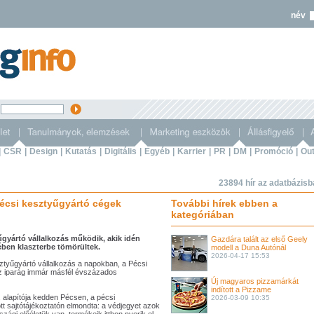
név
s
|
CSR
|
Design
|
Kutatás
|
Digitális
|
Egyéb
|
Karrier
|
PR
|
DM
|
Promóció
|
Out
23894 hír az adatbázis
écsi kesztyűgyártó cégek
További hírek ebben a
kategóriában
yártó vállalkozás működik, akik idén
Gazdára talált az első Geely
ében klaszterbe tömörültek.
modell a Duna Autónál
2026-04-17 15:53
tyűgyártó vállalkozás a napokban, a Pécsi
 az iparág immár másfél évszázados
Új magyaros pizzamárkát
indított a Pizzame
 alapítója kedden Pécsen, a pécsi
2026-03-09 10:35
t sajtótájékoztatón elmondta: a védjegyet azok