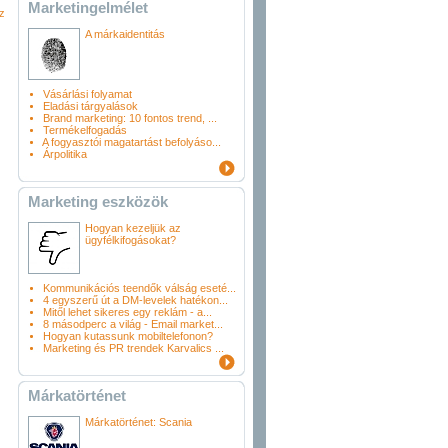
Marketingelmélet
z
A márkaidentitás
Vásárlási folyamat
Eladási tárgyalások
Brand marketing: 10 fontos trend, ...
Termékelfogadás
A fogyasztói magatartást befolyáso...
Árpolitika
Marketing eszközök
Hogyan kezeljük az
ügyfélkifogásokat?
Kommunikációs teendők válság eseté...
4 egyszerű út a DM-levelek hatékon...
Mitől lehet sikeres egy reklám - a...
8 másodperc a világ - Email market...
Hogyan kutassunk mobiltelefonon?
Marketing és PR trendek Karvalics ...
Márkatörténet
Márkatörténet: Scania