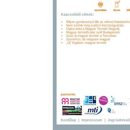
Kapcsolódó cikkek:
Milyen gumikesztyű illik az otthoni feladatokh
Nem szűnik meg a pécsi kesztyűgyártás
Útjára indul a Magyar Termék Nagydíj
Magyar termelői piac nyílt Budapesten
Száz új magyar termék a Tescóban
Szerencsi, de mégsem magyar
„Új” fogalom: magyar termék
partnerek
Kezdőlap
|
Impresszum
|
Jogi tudnival