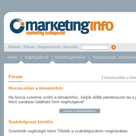
Rólunk
|
Fórum
|
Regisztráció
|
Keresés
Fórum
2 hozzászólás a té
Hozzászólás a témakörhöz
Ha hozzá szeretne szólni a témakörhöz, kérjük előbb jelentkezzen be a 
felső sarokban található form segítségével!
Szakdolgozat kérdőív
Szeretnék segítséget kérni Tőletek a szakdolgozatom megírásában.