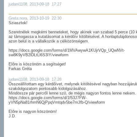
judani1108, 2013-09-18 17:27
Greta.nora, 2013-10-19 22:30
Sziasztok!
Szeretnélek megkérni benneteket, hogy akinek van szabad 5 perce (10 
az támogassa a kutatásomat a kérdőív kitöltésével. A honlaptulajdonos
azon belül is a vállalkozók a célközönségem.
https://docs.google.com/forms/d/1MVAwywA1KUjrVQp_UQwNVt-
sw8K9yVB2lDLtLl6S3IY/viewform
Előre is köszönöm a segítséget!
Farkas Gréta
judani1108, 2013-09-18 17:28
Összeállítottam egy kérdőívet, melynek kitöltésével nagyban hozzájárul
szakdolgozatom pontosabb kidolgozásához.
Mindössze pár percről lenne szó, de mégis nagyon fontos lenne nekem.
https://docs.google.com/forms/d/1f53J7FW-
yVN5pNa81rhmN6QjPpqVmtqdv5be7mJfb-Q/viewform
Előre is nagyon köszönöm!
J.D.