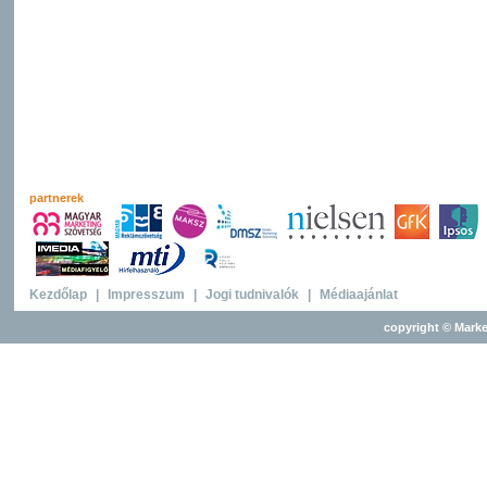
partnerek
Kezdőlap
|
Impresszum
|
Jogi tudnivalók
|
Médiaajánlat
copyright © Marke