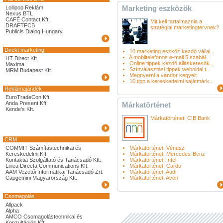
Marketing eszközök
Lollipop Reklám
Nexus BTL
CAFÉ Contact Kft.
Mit kell tartalmaznia a
DRAFTFCB
stratégiai marketingtervnek?
Publicis Dialog Hungary
Direkt marketing
10 marketing eszköz kezdő vállal...
A mobiltelefonos e-mail 5 szabál...
HT Direct Kft.
Online tippek kezdő álláskeresők...
Maxima
Színválasztási tippek weboldal t...
MRM Budapest Kft.
Megnyerni a vándor kegyeit
10 tipp a kereskedelmi sajátmárk...
Reklámajándék
EuroTradeCon Kft.
Anda Present Kft.
Márkatörténet
Kende's Kft.
Márkatörténet: CIB Bank
CRM
COMMIT Számítástechnikai és
Márkatörténet: Vénusz
Kereskedelmi Kft.
Márkatörténet: Mercedes-Benz
Kontaktia Szolgáltató és Tanácsadó Kft.
Márkatörténet: Intel
Linea Directa Communications Kft.
Márkatörténet: Cardo
AAM Vezetői Informatikai Tanácsadó Zrt.
Márkatörténet: Audi
Capgemini Magyarország Kft.
Márkatörténet: Avon
Csomagolás
Allpack
Alpha
AMCO Csomagolástechnikai és
Konzultációs Kft