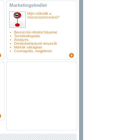
Marketingelmélet
Miért működik a
műsorszponzoráció?
Beszerzési döntési folyamat
Termékelfogadás
Árképzés
Döntésbefolyásoló tényezők
Márkák válságban
Csomagolás, megjelenés