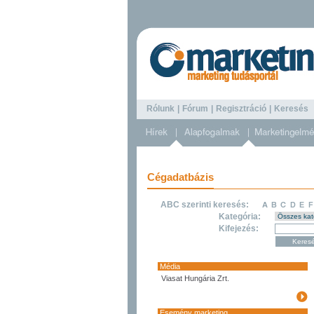
Rólunk
|
Fórum
|
Regisztráció
|
Keresé
Cégadatbázis
ABC szerinti keresés:
Kategória:
Kifejezés:
Média
Viasat Hungária Zrt.
Esemény marketing