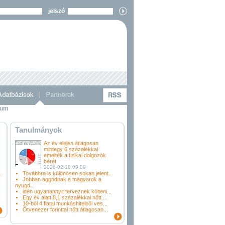
jelszó
vum
Tanulmányok
Az év elején átlagosan
mintegy 6 százalékkal
emelték a fizikai dolgozók
bérét
2026-02-18 09:09
.
Továbbra is különösen sokan jelent...
Jobban aggódnak a magyarok a
nyugd...
idén ugyanannyit terveznek költeni...
Egy év alatt 8,1 százalékkal nőtt ...
10-ből 4 fiatal munkáshitelből ves...
Ötvenezer forinttal nőtt átlagosan...