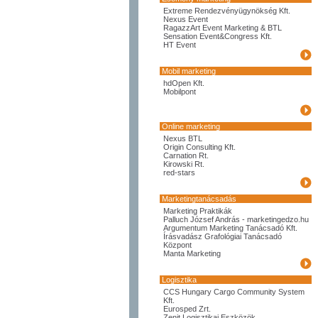
Extreme Rendezvényügynökség Kft.
Nexus Event
RagazzArt Event Marketing & BTL
Sensation Event&Congress Kft.
HT Event
Mobil marketing
hdOpen Kft.
Mobilpont
Online marketing
Nexus BTL
Origin Consulting Kft.
Carnation Rt.
Kirowski Rt.
red-stars
Marketingtanácsadás
Marketing Praktikák
Palluch József András - marketingedzo.hu
Argumentum Marketing Tanácsadó Kft.
Írásvadász Grafológiai Tanácsadó
Központ
Manta Marketing
Logisztika
CCS Hungary Cargo Community System
Kft.
Eurosped Zrt.
Zenit Logisztikai Eszközök