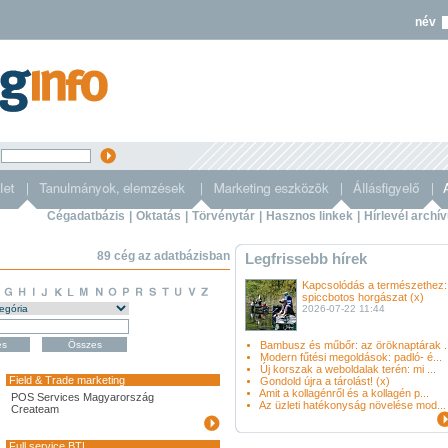
név
s
Cégadatbázis
|
Oktatás
|
Törvénytár
|
Hasznos linkek
|
Hírlevél archí
89 cég az adatbázisban
Legfrissebb hírek
Kapcsolódás a természethez:
spiccbotos horgászat (x)
2026-07-22 11:44
Bambusz és műbőr: az öröknaptárak ..
Modern fűtési megoldások: padló- é...
Új korszak a weboldalak terén: mi ...
Field & Trade marketing
Gondold újra a tárolást! (x)
Amit a kollagénről és a kollagén p...
POS Services Magyarország
Az üzleti hatékonyság növelése mod...
Createam
Full service BTL