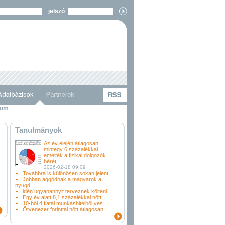
jelszó
vum
Tanulmányok
Az év elején átlagosan
mintegy 6 százalékkal
emelték a fizikai dolgozók
bérét
2026-02-18 09:09
.
Továbbra is különösen sokan jelent...
Jobban aggódnak a magyarok a
nyugd...
idén ugyanannyit terveznek költeni...
Egy év alatt 8,1 százalékkal nőtt ...
10-ből 4 fiatal munkáshitelből ves...
Ötvenezer forinttal nőtt átlagosan...