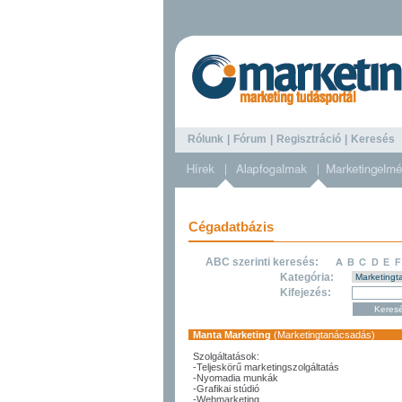
Rólunk
|
Fórum
|
Regisztráció
|
Keresé
Cégadatbázis
ABC szerinti keresés:
Kategória:
Kifejezés:
Manta Marketing
(Marketingtanácsadás)
Szolgáltatások:
-Teljeskörű marketingszolgáltatás
-Nyomadia munkák
-Grafikai stúdió
-Webmarketing