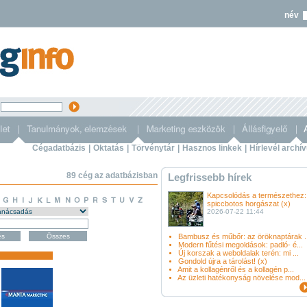
név
s
Cégadatbázis
|
Oktatás
|
Törvénytár
|
Hasznos linkek
|
Hírlevél archí
89 cég az adatbázisban
Legfrissebb hírek
Kapcsolódás a természethez:
spiccbotos horgászat (x)
2026-07-22 11:44
Bambusz és műbőr: az öröknaptárak ..
Modern fűtési megoldások: padló- é...
Új korszak a weboldalak terén: mi ...
Gondold újra a tárolást! (x)
Amit a kollagénről és a kollagén p...
Az üzleti hatékonyság növelése mod...