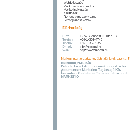
-Webfejlesztés
-Marketingtanácsadás
-Marketingkutatás
-Kiállítások
-Rendezvényszervezés
-Stratégiai eszközök
Elérhetőség
Cím:
1224 Budapest III. utca 13.
Telefon:
+36-1-362-4748
Telefax:
+36-1-362-5355
E-mail:
info@manta.hu
Web:
http://www.manta.hu
Marketingtanácsadás további ajánlatok száma:
Marketing Praktikák
Palluch József András - marketingedzo.hu
Argumentum Marketing Tanácsadó Kft.
Írásvadász Grafológiai Tanácsadó Központ
MARKET IQ