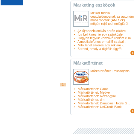
Marketing eszközök
Mit kell tudnia
cégtulajdonosnak az autonóm
mobil robotok (AMR-ek)
mögött rejlő technológiáról
Az újrapozícionálás során elköve...
Így kell kinéznie egy sajtóközle...
Hogyan tegyük vonzóvá reklám e-m...
A mobiltelefonos e-mail 5 szabál...
Mitől lehet sikeres egy reklám -...
5 trend, amely a digitális ügyfé...
 5
Márkatörténet
Márkatörténet: Philadelphia
1
Márkatörténet: Caola
Márkatörténet: Medve
Márkatörténet: Rézangyal
Márkatörténet: dm
Márkatörténet: Danubius Hotels G...
Márkatörténet: UniCredit Bank