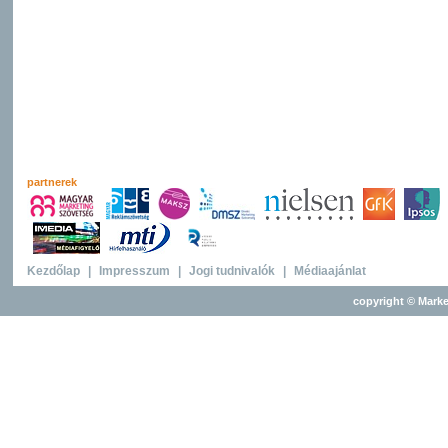
partnerek
Kezdőlap
|
Impresszum
|
Jogi tudnivalók
|
Médiaajánlat
copyright © Marke