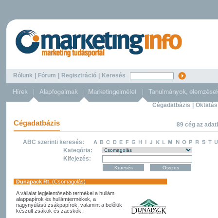
Rólunk
|
Fórum
|
Regisztráció
|
Keresés
Cégadatbázis
|
Oktatás
Cégadatbázis
89 cég az adat
ABC szerinti keresés:
Kategória:
Kifejezés:
Dunapack Rt.
(Csomagolás)
A vállalat legjelentősebb termékei a hullám
alappapírok és hullámtermékek, a
nagynyúlású zsákpapírok, valamint a belőlük
készült zsákok és zacskók.