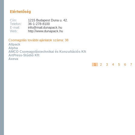
Elérhetőség
Cím:
1215 Budapest Duna u. 42.
Telefon:
36-1-278-8100
E-mail:
info@mail.dunapack.hu
Web:
http://www.dunapack.hu
Csomagolás további ajánlatok száma: 38
Allpack
Alpha
AMCO Csomagolástechnikai és Konzultációs Kft
ArtPress-Stúdió Kft
Axeva
1
2
3
4
5
6
7