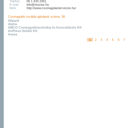
Telefon:
06 1 433 2451
E-mail:
info@mucius.hu
Web:
http://www.csomagolastervezes.hu/
Csomagolás további ajánlatok száma: 38
Allpack
Alpha
AMCO Csomagolástechnikai és Konzultációs Kft
ArtPress-Stúdió Kft
Axeva
1
2
3
4
5
6
7