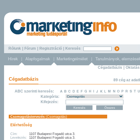
Rólunk
|
Fórum
|
Regisztráció
|
Keresés
Cégadatbázis
|
Oktatás
Cégadatbázis
89 cég az adat
ABC szerinti keresés:
Kategória:
Kifejezés:
Csomagolástervezés
(Csomagolás)
Elérhetőség
Cím:
1107 Budapest Fogadó utca 3.
Levelezés:
1107 Budapest Fogadó utca 3.