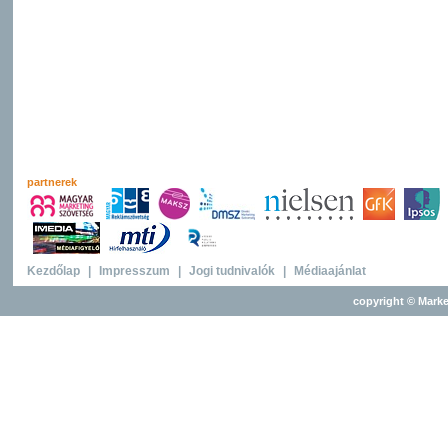
partnerek
Kezdőlap
|
Impresszum
|
Jogi tudnivalók
|
Médiaajánlat
copyright © Marke