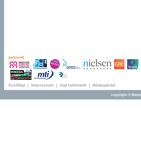
partnerek
Kezdőlap
|
Impresszum
|
Jogi tudnivalók
|
Médiaajánlat
copyright © Marke