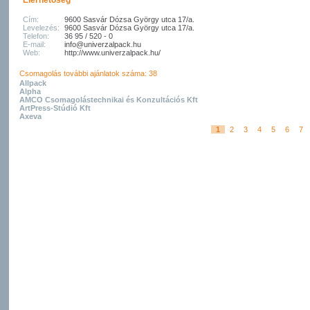
Elérhetőség
Cím:
9600 Sasvár Dózsa György utca 17/a.
Levelezés:
9600 Sasvár Dózsa György utca 17/a.
Telefon:
36 95 / 520 - 0
E-mail:
info@univerzalpack.hu
Web:
http://www.univerzalpack.hu/
Csomagolás további ajánlatok száma: 38
Allpack
Alpha
AMCO Csomagolástechnikai és Konzultációs Kft
ArtPress-Stúdió Kft
Axeva
1
2
3
4
5
6
7