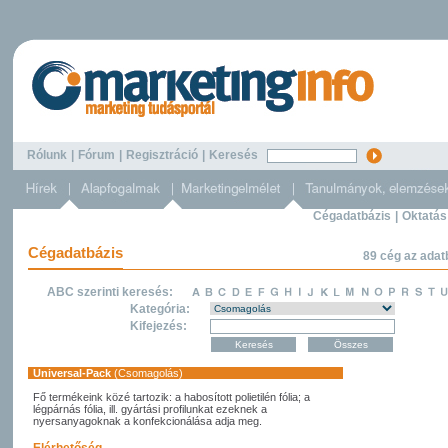
Rólunk
|
Fórum
|
Regisztráció
|
Keresés
Cégadatbázis
|
Oktatás
Cégadatbázis
89 cég az adat
ABC szerinti keresés:
Kategória:
Kifejezés:
Universal-Pack
(Csomagolás)
Fő termékeink közé tartozik: a habosított polietilén fólia; a
légpárnás fólia, ill. gyártási profilunkat ezeknek a
nyersanyagoknak a konfekcionálása adja meg.