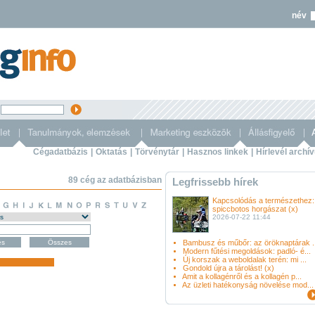
név
s
Cégadatbázis
|
Oktatás
|
Törvénytár
|
Hasznos linkek
|
Hírlevél archí
89 cég az adatbázisban
Legfrissebb hírek
Kapcsolódás a természethez:
spiccbotos horgászat (x)
2026-07-22 11:44
Bambusz és műbőr: az öröknaptárak ..
Modern fűtési megoldások: padló- é...
Új korszak a weboldalak terén: mi ...
Gondold újra a tárolást! (x)
Amit a kollagénről és a kollagén p...
Az üzleti hatékonyság növelése mod...