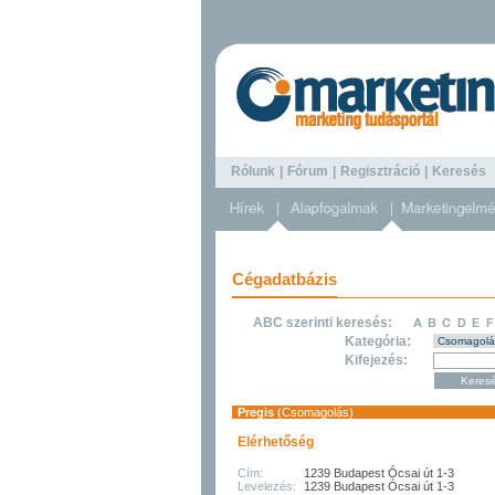
Rólunk
|
Fórum
|
Regisztráció
|
Keresé
Cégadatbázis
ABC szerinti keresés:
Kategória:
Kifejezés:
Pregis
(Csomagolás)
Elérhetőség
Cím:
1239 Budapest Ócsai út 1-3
Levelezés:
1239 Budapest Ócsai út 1-3