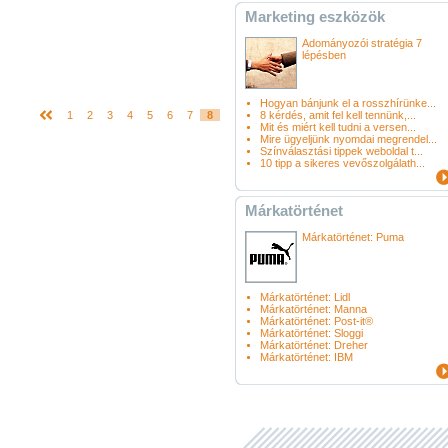
Marketing eszközök
Adományozói stratégia 7
lépésben
Hogyan bánjunk el a rosszhírünke...
1
2
3
4
5
6
7
8
8 kérdés, amit fel kell tennünk,...
Mit és miért kell tudni a versen...
Mire ügyeljünk nyomdai megrendel...
Színválasztási tippek weboldal t...
10 tipp a sikeres vevőszolgálath...
Márkatörténet
Márkatörténet: Puma
Márkatörténet: Lidl
Márkatörténet: Manna
Márkatörténet: Post-it®
Márkatörténet: Sloggi
Márkatörténet: Dreher
Márkatörténet: IBM