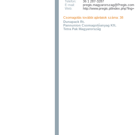
Telefon:
36 1 287-3287
E-mail:
pregis.magyarorszag@Pregis.com
Web:
http://www.pregis.pl/index.php?lng=
Csomagolás további ajánlatok száma: 38
Dunapack Rt.
Pannunion Csomagolóanyag Kft.
Tetra Pak Magyarország