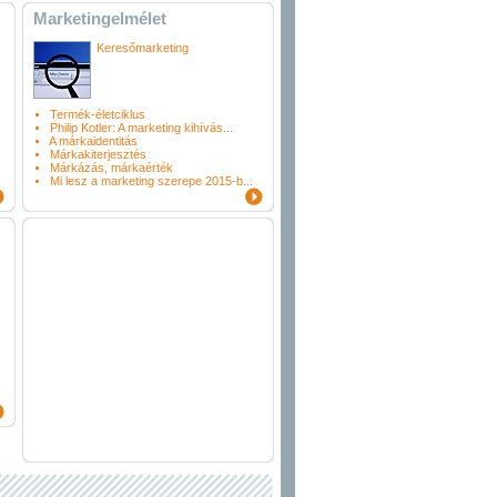
Marketingelmélet
Keresőmarketing
Termék-életciklus
Philip Kotler: A marketing kihívás...
A márkaidentitás
Márkakiterjesztés
Márkázás, márkaérték
Mi lesz a marketing szerepe 2015-b...