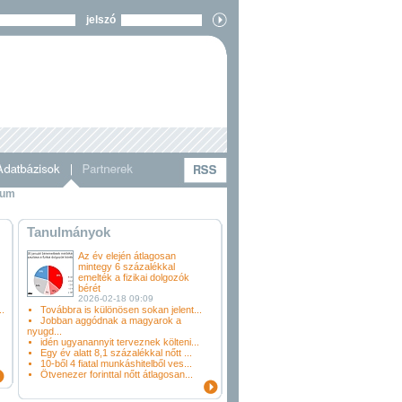
jelszó
vum
Tanulmányok
Az év elején átlagosan
mintegy 6 százalékkal
emelték a fizikai dolgozók
bérét
2026-02-18 09:09
.
Továbbra is különösen sokan jelent...
Jobban aggódnak a magyarok a
nyugd...
idén ugyanannyit terveznek költeni...
Egy év alatt 8,1 százalékkal nőtt ...
10-ből 4 fiatal munkáshitelből ves...
Ötvenezer forinttal nőtt átlagosan...