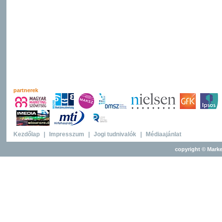
partnerek
Kezdőlap
|
Impresszum
|
Jogi tudnivalók
|
Médiaajánlat
copyright © Marke