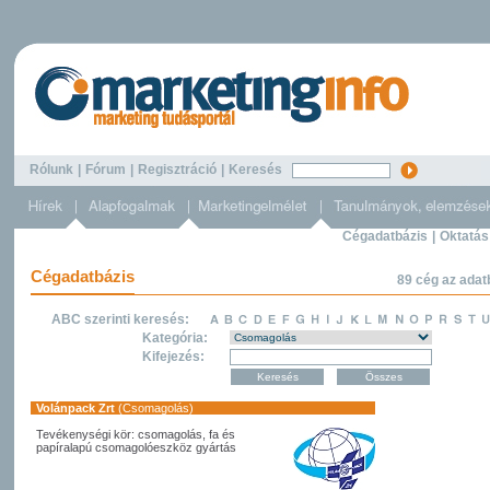
Rólunk
|
Fórum
|
Regisztráció
|
Keresés
Cégadatbázis
|
Oktatás
Cégadatbázis
89 cég az adat
ABC szerinti keresés:
Kategória:
Kifejezés:
Volánpack Zrt
(Csomagolás)
Tevékenységi kör: csomagolás, fa és
papíralapú csomagolóeszköz gyártás