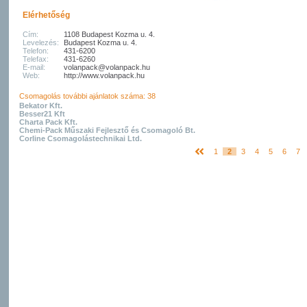
Elérhetőség
Cím:
1108 Budapest Kozma u. 4.
Levelezés:
Budapest Kozma u. 4.
Telefon:
431-6200
Telefax:
431-6260
E-mail:
volanpack@volanpack.hu
Web:
http://www.volanpack.hu
Csomagolás további ajánlatok száma: 38
Bekator Kft.
Besser21 Kft
Charta Pack Kft.
Chemi-Pack Műszaki Fejlesztő és Csomagoló Bt.
Corline Csomagolástechnikai Ltd.
1
2
3
4
5
6
7