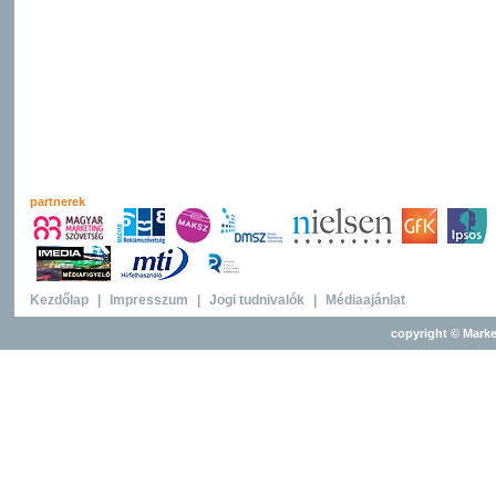
partnerek
Kezdőlap
|
Impresszum
|
Jogi tudnivalók
|
Médiaajánlat
copyright © Marke