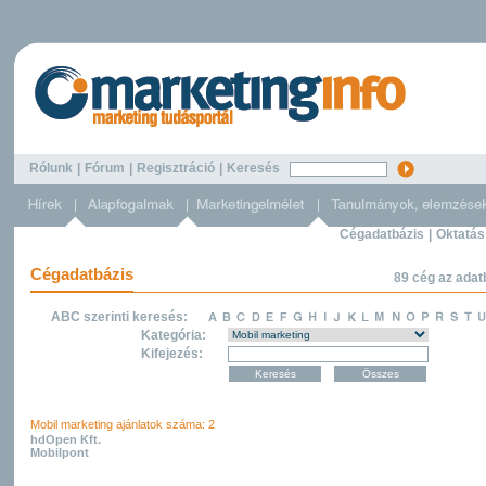
Rólunk
|
Fórum
|
Regisztráció
|
Keresés
Cégadatbázis
|
Oktatás
Cégadatbázis
89 cég az adat
ABC szerinti keresés:
Kategória:
Kifejezés:
Mobil marketing ajánlatok száma: 2
hdOpen Kft.
Mobilpont