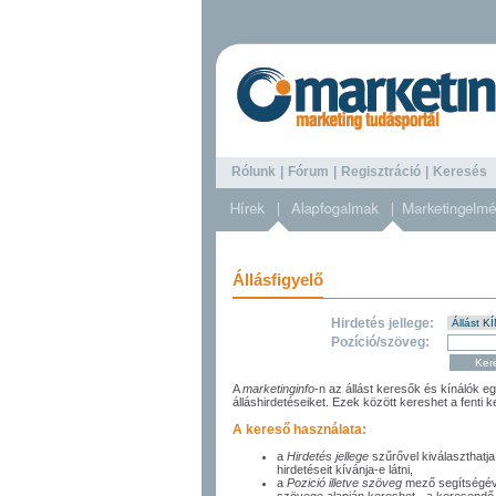
Rólunk
|
Fórum
|
Regisztráció
|
Keresé
Állásfigyelő
Hirdetés jellege:
Pozíció/szöveg:
A
marketinginfo
-n az állást keresők és kínálók e
álláshirdetéseiket. Ezek között kereshet a fenti 
A kereső használata:
a
Hirdetés jellege
szűrővel kiválaszthatja
hirdetéseit kívánja-e látni,
a
Pozició illetve szöveg
mező segítségével