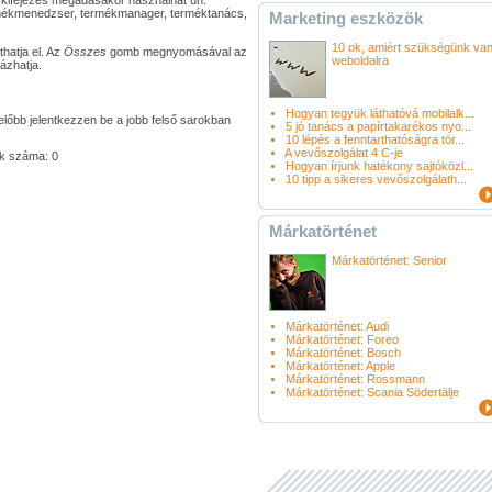
 kifejezés megadásakor használhat ún.
termékmenedzser, termékmanager, terméktanács,
Marketing eszközök
10 ok, amiért szükségünk va
atja el. Az
Összes
gomb megnyomásával az
weboldalra
tázhatja.
Hogyan tegyük láthatóvá mobilalk...
 előbb jelentkezzen be a jobb felső sarokban
5 jó tanács a papírtakarékos nyo...
10 lépés a fenntarthatóságra tör...
A vevőszolgálat 4 C-je
sek száma: 0
Hogyan írjunk hatékony sajtóközl...
10 tipp a sikeres vevőszolgálath...
Márkatörténet
Márkatörténet: Senior
Márkatörténet: Audi
Márkatörténet: Foreo
Márkatörténet: Bosch
Márkatörténet: Apple
Márkatörténet: Rossmann
Márkatörténet: Scania Södertälje