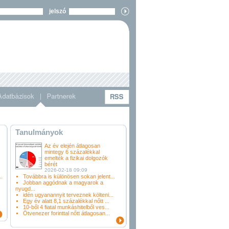
jelszó
Tanulmányok
Az év elején átlagosan
mintegy 6 százalékkal
emelték a fizikai dolgozók
bérét
2026-02-18 09:09
.
Továbbra is különösen sokan jelent...
Jobban aggódnak a magyarok a
nyugd...
idén ugyanannyit terveznek költeni...
Egy év alatt 8,1 százalékkal nőtt ...
10-ből 4 fiatal munkáshitelből ves...
Ötvenezer forinttal nőtt átlagosan...