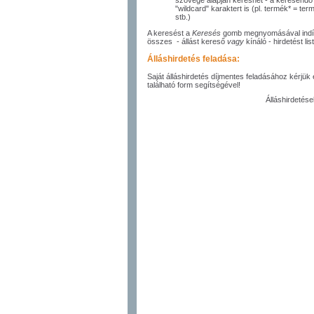
szövege alapján kereshet - a keresendő
"wildcard" karaktert is (pl. termék* = 
stb.)
A keresést a
Keresés
gomb megnyomásával indíth
összes - állást kereső
vagy
kínáló - hirdetést lis
Álláshirdetés feladása:
Saját álláshirdetés díjmentes feladásához kérjük
található form segítségével!
Álláshirdeté