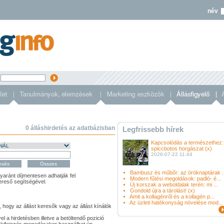
név
s
0 álláshirdetés az adatbázisban
Legfrissebb hírek
Kapcsolódás a természethez:
spiccbotos horgászat (x)
2026-07-22 11:44
Bambusz és műbőr: az öröknaptárak ..
gyaránt díjmentesen adhatják fel
Modern fűtési megoldások: padló- é...
kereső segítségével.
Új korszak a weboldalak terén: mi ...
Gondold újra a tárolást! (x)
Amit a kollagénről és a kollagén p...
Az üzleti hatékonyság növelése mod...
, hogy az állást keresők vagy az állást kínálók
 a hirdetésben illetve a betöltendő pozició