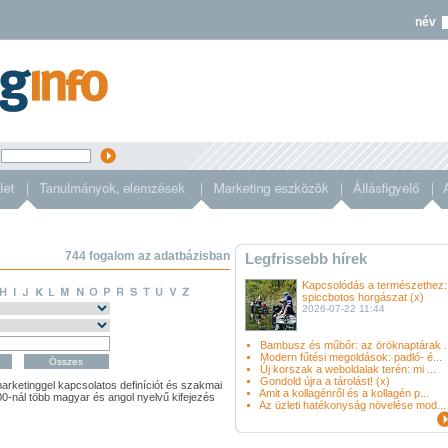
név
s
744 fogalom az adatbázisban
Legfrissebb hírek
Kapcsolódás a természethez:
spiccbotos horgászat (x)
2026-07-22 11:44
Bambusz és műbőr: az öröknaptárak ..
Modern fűtési megoldások: padló- é...
Új korszak a weboldalak terén: mi ...
Gondold újra a tárolást! (x)
arketinggel kapcsolatos definíciót és szakmai
Amit a kollagénről és a kollagén p...
900-nál több magyar és angol nyelvű kifejezés
Az üzleti hatékonyság növelése mod...