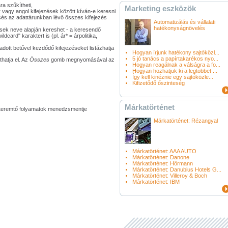
ra szűkítheti,
Marketing eszközök
 vagy angol kifejezések között kíván-e keresni
sés az adattárunkban lévő összes kifejezés
Automatizálás és vállalati
hatékonyságnövelés
sek neve alapján kereshet - a keresendő
card" karaktert is (pl. ár* = árpolitika,
adott betűvel kezdődő kifejezéseket listázhatja
Hogyan írjunk hatékony sajtóközl...
5 jó tanács a papírtakarékos nyo...
atja el. Az
Összes
gomb megnyomásával az
Hogyan reagálnak a válságra a fo...
Hogyan hozhatjuk ki a legtöbbet ...
Így kell kinéznie egy sajtóközle...
Kifizetődő őszinteség
Márkatörténet
ékteremtő folyamatok menedzsmentje
Márkatörténet: Rézangyal
Márkatörténet: AAA AUTO
Márkatörténet: Danone
Márkatörténet: Hörmann
Márkatörténet: Danubius Hotels G...
Márkatörténet: Villeroy & Boch
Márkatörténet: IBM