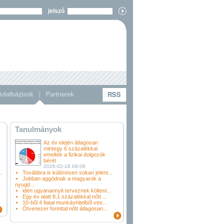
jelszó
Tanulmányok
Az év elején átlagosan
mintegy 6 százalékkal
emelték a fizikai dolgozók
bérét
2026-02-18 09:09
.
Továbbra is különösen sokan jelent...
Jobban aggódnak a magyarok a
nyugd...
idén ugyanannyit terveznek költeni...
Egy év alatt 8,1 százalékkal nőtt ...
10-ből 4 fiatal munkáshitelből ves...
Ötvenezer forinttal nőtt átlagosan...