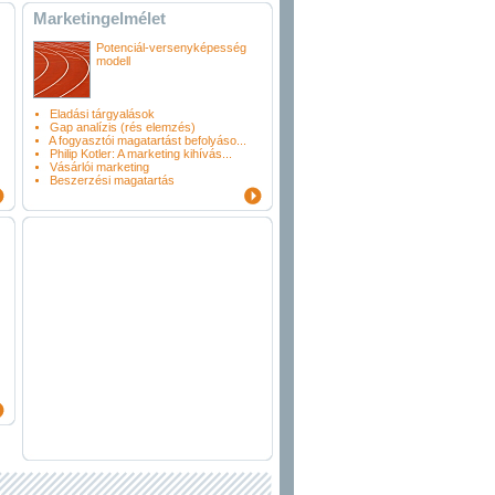
Marketingelmélet
Potenciál-versenyképesség
modell
Eladási tárgyalások
Gap analízis (rés elemzés)
A fogyasztói magatartást befolyáso...
Philip Kotler: A marketing kihívás...
Vásárlói marketing
Beszerzési magatartás