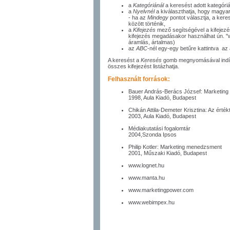
a
Kategóriánál
a keresést adott kategóriá
a
Nyelvnél
a kiválaszthatja, hogy magyar
- ha az
Mindegy
pontot választja, a kere
között történik,
a
Kifejezés
mező segítségével a kifejezé
kifejezés megadásakor használhat ún. "wild
áramlás, ártalmas)
az
ABC
-nél egy-egy betűre kattintva az 
A keresést a
Keresés
gomb megnyomásával indíth
összes kifejezést listázhatja.
Felhasznált források:
Bauer András-Berács József: Marketing
1998, Aula Kiadó, Budapest
Chikán Attila-Demeter Krisztina: Az ért
2003, Aula Kiadó, Budapest
Médiakutatási fogalomtár
2004,Szonda Ipsos
Philip Kotler: Marketing menedzsment
2001, Műszaki Kiadó, Budapest
www.lognet.hu
www.manta.hu
www.marketingpower.com
www.webimpex.hu