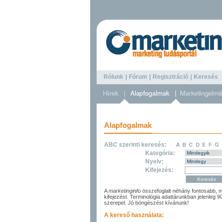
Rólunk
|
Fórum
|
Regisztráció
|
Keresé
Alapfogalmak
ABC szerinti keresés:
Kategória:
Nyelv:
Kifejezés:
A
marketinginfo
összefoglalt néhány fontosabb, m
kifejezést. Terminológia adattárunkban jelenleg 
szerepel. Jó böngészést kívánunk!
A kereső használata: