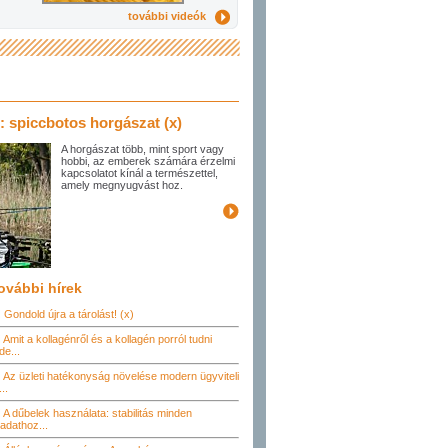
további videók
 spiccbotos horgászat (x)
A horgászat több, mint sport vagy
hobbi, az emberek számára érzelmi
kapcsolatot kínál a természettel,
amely megnyugvást hoz.
ovábbi hírek
Gondold újra a tárolást! (x)
Amit a kollagénről és a kollagén porról tudni
de...
Az üzleti hatékonyság növelése modern ügyviteli
...
A dűbelek használata: stabilitás minden
ladathoz...