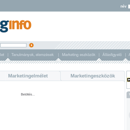
név
s
Marketingelmélet
Marketingeszközök
Betöltés...