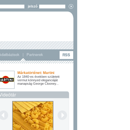
jelszó
Márkatörténet: Martini
Az 1840-es években született
vermut könnyed eleganciáját
manapság George Clooney...