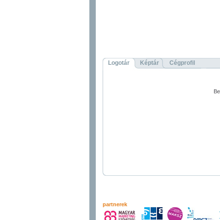
Logotár
Képtár
Cégprofil
Be
partnerek