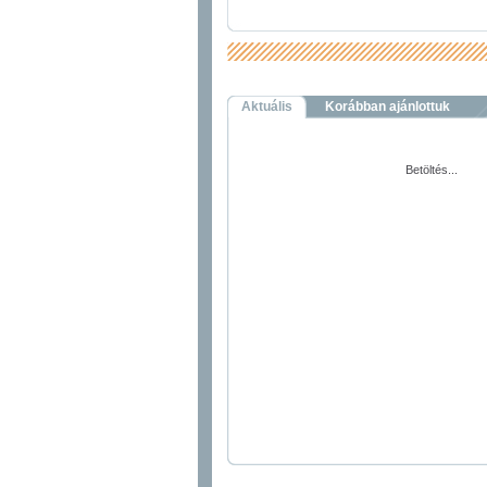
Aktuális
Korábban ajánlottuk
Betöltés...