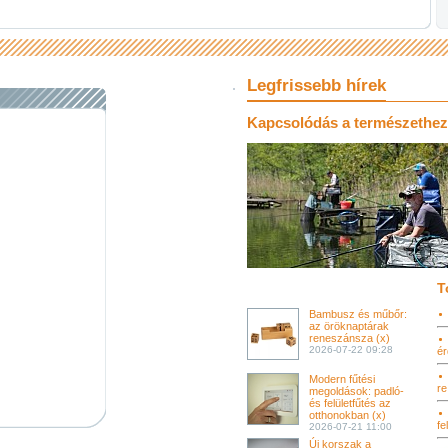
Legfrissebb hírek
Kapcsolódás a természethez:
T
Bambusz és műbőr:
az öröknaptárak
reneszánsza (x)
2026-07-22 09:28
ér
Modern fűtési
re
megoldások: padló-
és felületfűtés az
otthonokban (x)
fe
2026-07-21 11:00
Új korszak a