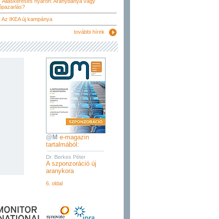
Álláskeresés nyáron: Aranybánya vagy
őpazarlás?
Az IKEA új kampánya
további hírek
@M
e-magazin
tartalmából:
Dr. Berkes Péter
A szponzoráció új
aranykora
6. oldal