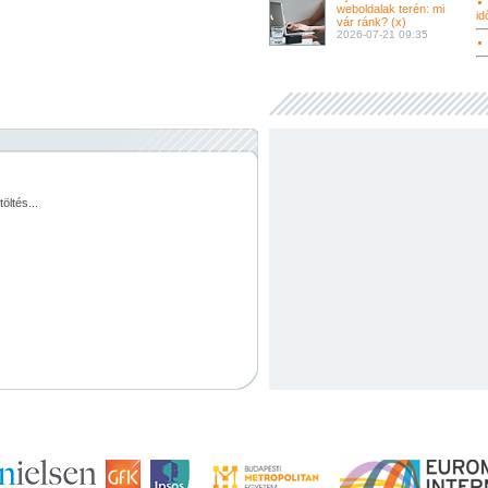
weboldalak terén: mi
id
vár ránk? (x)
2026-07-21 09:35
töltés...